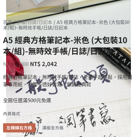
首頁
/
手帳/日誌/日記本
/ A5 經典方格筆記本-米色 (大包裝10
本/組)-無時效手帳/日誌/日記本
A5 經典方格筆記本-米色 (大包裝10
本/組)-無時效手帳/日誌/日記本
NT$
2,800
NT$
2,042
經典方格筆記本，無時效手帳/日誌，全攤平超輕鬆，採用鋼
筆專用紙，不暈不透好書寫，熱銷經典款
全館任選滿500元免運
內頁格式
左橫線右方格
滿版全方格