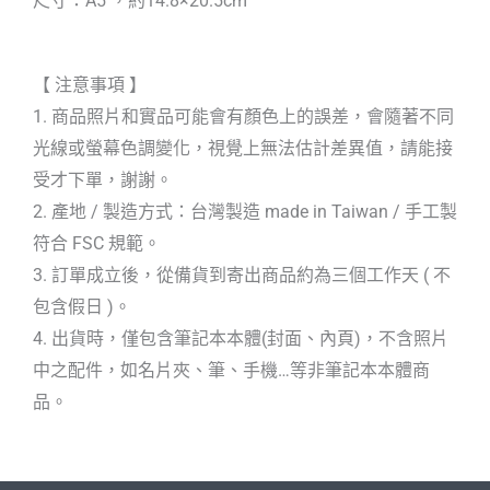
尺寸：A5 ，約14.8×20.5cm
【 注意事項 】
1. 商品照片和實品可能會有顏色上的誤差，會隨著不同
光線或螢幕色調變化，視覺上無法估計差異值，請能接
受才下單，謝謝。
2. 產地 / 製造方式：台灣製造 made in Taiwan / 手工製
符合 FSC 規範。
3. 訂單成立後，從備貨到寄出商品約為三個工作天 ( 不
包含假日 )。
4. 出貨時，僅包含筆記本本體(封面、內頁)，不含照片
中之配件，如名片夾、筆、手機…等非筆記本本體商
品。