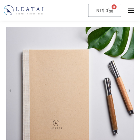
0
購
NT$
0
物
籃