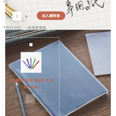
清除
-
+
加入購物車
下列打勾勾，一起買更優惠
中
性
觸
控
原
子
中性觸控原子筆-寶藍色 (大包
筆-
裝10入組)
寶
-
+
藍
色
NT$
1,000
NT$
850
(大