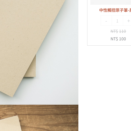
色
中性觸控原子筆-
-
+
NT$
110
NT$
100