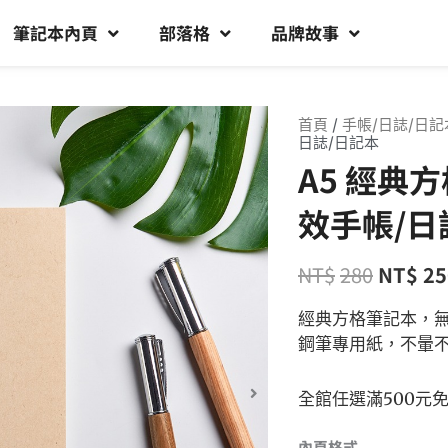
筆記本內頁
部落格
品牌故事
首頁
/
手帳/日誌/日記
日誌/日記本
A5 經典
效手帳/日
NT$
280
NT$
25
經典方格筆記本，無
鋼筆專用紙，不暈
全館任選滿500元
內頁格式