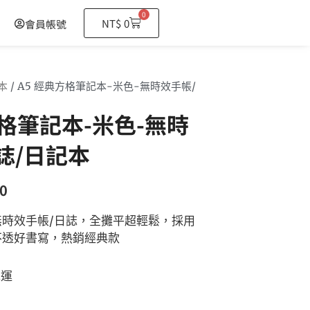
0
購
NT$
0
會員帳號
物
籃
本
/ A5 經典方格筆記本-米色-無時效手帳/
方格筆記本-米色-無時
誌/日記本
0
時效手帳/日誌，全攤平超輕鬆，採用
不透好書寫，熱銷經典款
免運