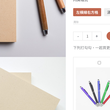
左橫線右方格
清除
-
+
下列打勾勾，一起買更
中
性
觸
控
原
子
筆-
黑