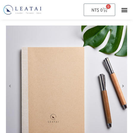
0
購
NT$
0
物
籃