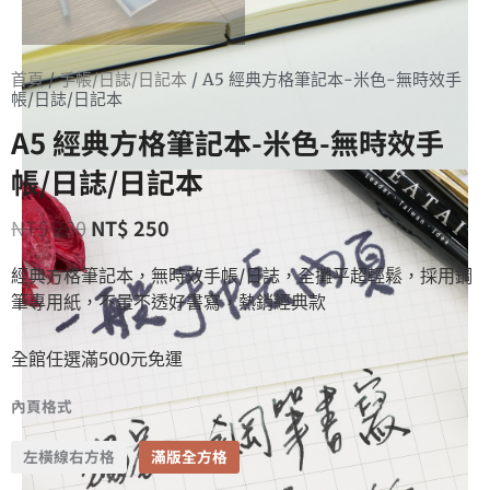
首頁
/
手帳/日誌/日記本
/ A5 經典方格筆記本-米色-無時效手
帳/日誌/日記本
A5 經典方格筆記本-米色-無時效手
帳/日誌/日記本
NT$
280
NT$
250
經典方格筆記本，無時效手帳/日誌，全攤平超輕鬆，採用鋼
筆專用紙，不暈不透好書寫，熱銷經典款
全館任選滿500元免運
內頁格式
左橫線右方格
滿版全方格