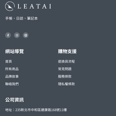
手帳、日誌、筆記本
F
I
L
a
n
i
c
s
n
e
t
e
b
a
o
g
o
r
網站導覽
購物支援
k
a
-
m
f
首頁
退換貨流程
所有商品
常見問題
品牌故事
服務條款
聯絡我們
隱私權條款
公司資訊
地址：235新北市中和區建康路168號11樓