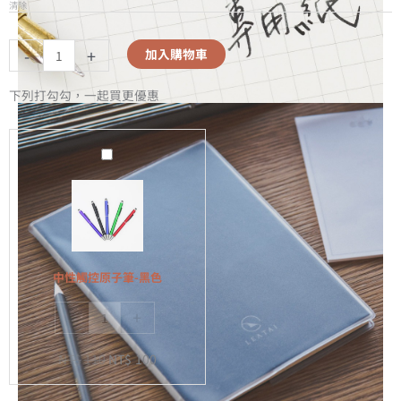
清除
-
+
加入購物車
下列打勾勾，一起買更優惠
中
性
觸
控
原
子
中性觸控原子筆-黑色
筆-
-
+
黑
色
NT$
110
NT$
100