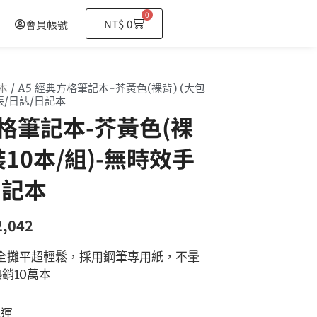
0
購
NT$
0
會員帳號
物
籃
本
/ A5 經典方格筆記本-芥黃色(裸背) (大包
帳/日誌/日記本
方格筆記本-芥黃色(裸
裝10本/組)-無時效手
日記本
2,042
全攤平超輕鬆，採用鋼筆專用紙，不暈
銷10萬本
免運