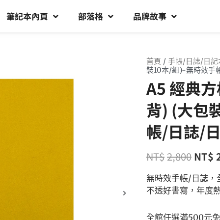
筆記本內頁
部落格
品牌故事
首頁
/
手帳/日誌/日記
裝10本/組)-無時效手
A5 經典
背) (大包
帳/日誌/
NT$
2,800
NT$
無時效手帳/日誌，
不透好書寫，年度熱
全館任選滿500元