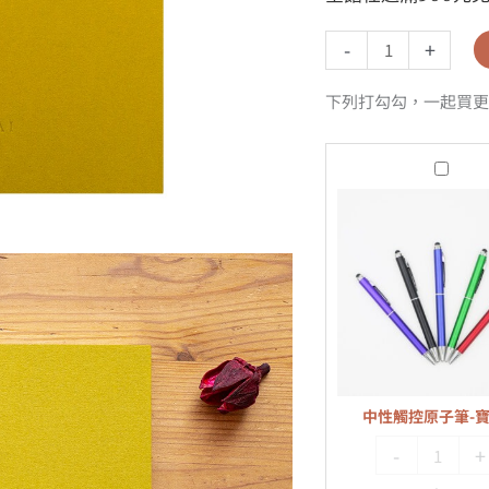
-
+
下列打勾勾，一起買更
中
性
觸
控
原
子
筆-
寶
藍
中性觸控原子筆-
色
-
+