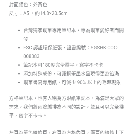
封面顏色：芥黃色
尺寸：A5 ，約14.8×20.5cm
台灣獨家鋼筆專用筆記本，專為鋼筆愛好者而開
發
FSC 認證環保紙張，證書編號：SGSHK-COC-
008383
筆記本可180度完全攤平，寫字不卡卡
添加特殊成份，可讓鋼筆墨水呈現得更為飽滿
鋼筆書寫專用紙，可減少 90% 以上的毛邊現象
方格筆記本，也有人稱為方眼紙筆記本，為滿足大眾的
需求，我們將兩邊編排為不同的設計，並且可以完全攤
平，寫字不卡卡。
左頁為單色線條頁，右頁為方格內頁，兩頁的線條上下