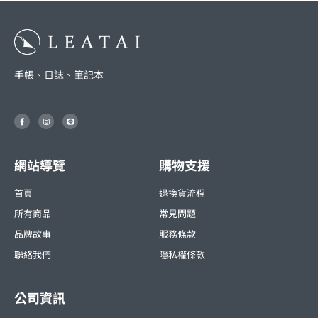
手帳、日誌、筆記本
F
I
L
a
n
i
c
s
n
e
t
e
b
a
o
g
o
r
網站導覽
購物支援
k
a
-
m
f
首頁
退換貨流程
所有商品
常見問題
品牌故事
服務條款
聯絡我們
隱私權條款
公司資訊