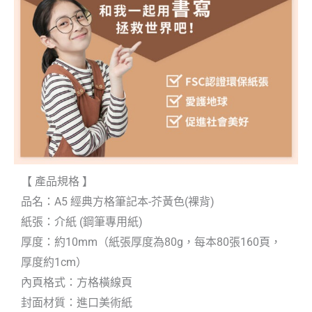
【 產品規格 】
品名：A5 經典方格筆記本-芥黃色(裸背)
紙張：介紙 (鋼筆專用紙)
厚度：約10mm（紙張厚度為80g，每本80張160頁，
厚度約1cm）
內頁格式：方格橫線頁
封面材質：進口美術紙