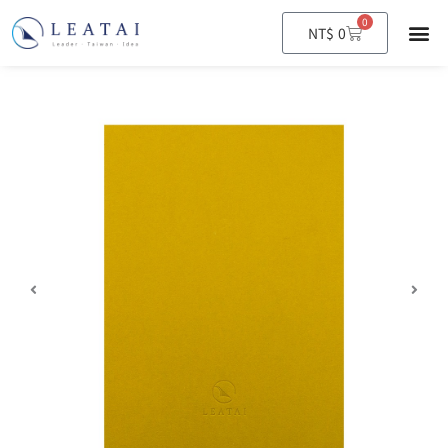
0
購
NT$
0
物
籃