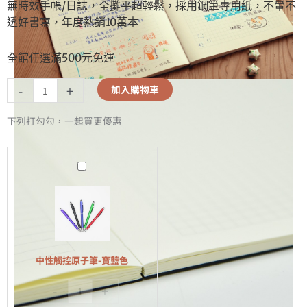
無時效手帳/日誌，全攤平超輕鬆，採用鋼筆專用紙，不暈不
透好書寫，年度熱銷10萬本
全館任選滿500元免運
-
+
加入購物車
下列打勾勾，一起買更優惠
中
性
觸
控
原
子
中性觸控原子筆-寶藍色
筆-
-
+
寶