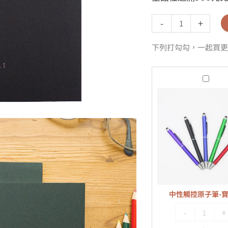
-
+
下列打勾勾，一起買更
中
性
觸
控
原
子
筆-
寶
藍
中性觸控原子筆-
色
-
+