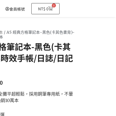
0
購
NT$
0
會員帳號
物
籃
本
/ A5 經典方格筆記本-黑色(卡其色書背)-
本
方格筆記本-黑色(卡其
無時效手帳/日誌/日記
0
全攤平超輕鬆，採用鋼筆專用紙，不暈
銷10萬本
免運