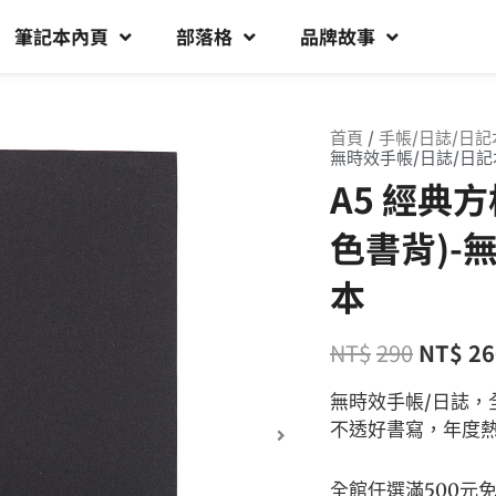
筆記本內頁
部落格
品牌故事
首頁
/
手帳/日誌/日記
無時效手帳/日誌/日記
A5 經典
色書背)-
本
NT$
290
NT$
26
無時效手帳/日誌，
不透好書寫，年度熱
全館任選滿500元