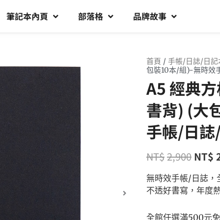
筆記本內頁
部落格
品牌故事
首頁
/
手帳/日誌/日記
包裝10本/組)-無時效
A5 經典
書背) (大
手帳/日誌
NT$
2,900
NT$
無時效手帳/日誌，
不透好書寫，年度熱
全館任選滿500元