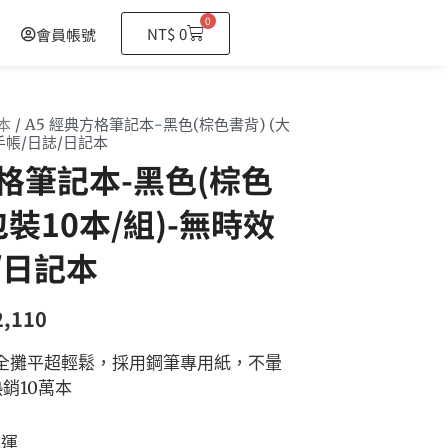
0
購
NT$
0
會員帳號
物
籃
本
/ A5 經典方格筆記本-黑色(棕色書背) (大
手帳/日誌/日記本
方格筆記本-黑色(棕色
包裝10本/組)-無時效
/日記本
2,110
全攤平超輕鬆，採用鋼筆專用紙，不暈
銷10萬本
免運