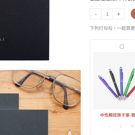
-
+
下列打勾勾，一起買更
中
性
觸
控
原
子
筆-
寶
藍
中性觸控原子筆-
色
-
+