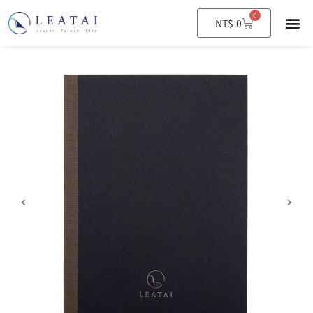
0
購
NT$
0
物
籃