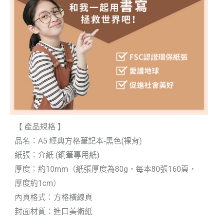
【 產品規格 】
品名：A5 經典方格筆記本-黑色(裸背)
紙張：介紙 (鋼筆專用紙)
厚度：約10mm（紙張厚度為80g，每本80張160頁，
厚度約1cm）
內頁格式：方格橫線頁
封面材質：進口美術紙