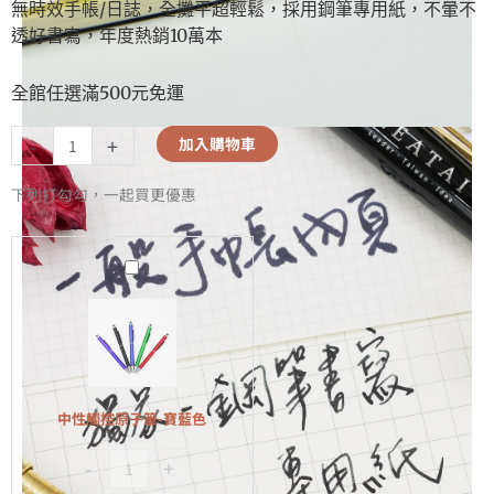
無時效手帳/日誌，全攤平超輕鬆，採用鋼筆專用紙，不暈不
透好書寫，年度熱銷10萬本
全館任選滿500元免運
-
+
加入購物車
下列打勾勾，一起買更優惠
中
性
觸
控
原
子
中性觸控原子筆-寶藍色
筆-
-
+
寶