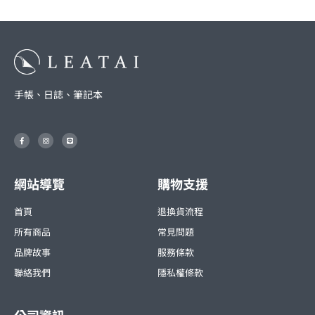
手帳、日誌、筆記本
F
I
L
a
n
i
c
s
n
e
t
e
b
a
o
g
o
r
網站導覽
購物支援
k
a
-
m
f
首頁
退換貨流程
所有商品
常見問題
品牌故事
服務條款
聯絡我們
隱私權條款
公司資訊