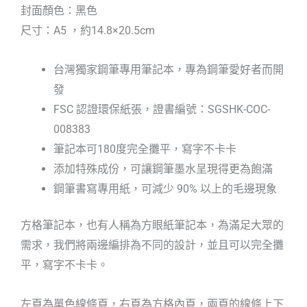
封面顏色：黑色
尺寸：A5 ，約14.8×20.5cm
台灣獨家鋼筆專用筆記本，專為鋼筆愛好者而開
發
FSC 認證環保紙張，證書編號：SGSHK-COC-
008383
筆記本可180度完全攤平，寫字不卡卡
添加特殊成份，可讓鋼筆墨水呈現得更為飽滿
鋼筆書寫專用紙，可減少 90% 以上的毛邊現象
方格筆記本，也有人稱為方眼紙筆記本，為滿足大眾的
需求，我們將兩邊編排為不同的設計，並且可以完全攤
平，寫字不卡卡。
左頁為單色線條頁，右頁為方格內頁，兩頁的線條上下