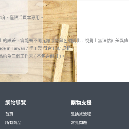
容唷，僅限活頁本專用。
顏色上的誤差，會隨著不同光線或螢幕色調變化，視覺上無法估計差異
 in Taiwan / 手工製 符合 FSC 規範。
約為三個工作天 ( 不包含假日 )。
網站導覽
購物支援
首頁
退換貨流程
所有商品
常見問題