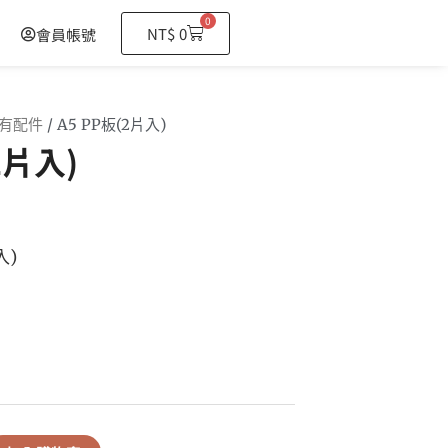
0
購
NT$
0
會員帳號
物
籃
有配件
/ A5 PP板(2片入)
2片入)
入)