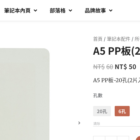
筆記本內頁
部落格
品牌故事
首頁
/
筆記本配件
/
所
A5 PP板(
NT$
60
NT$
50
A5 PP板-20孔(2片
孔數
20孔
6孔
清除