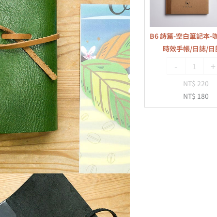
記
本-
咖
B6 詩篇-空白筆記本-
啡
時效手帳/日誌/日
色-
-
+
無
時
NT$
220
效
NT$
180
手
帳/
日
誌/
日
記
本