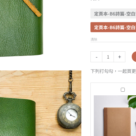
定頁本-B6詩篇-空
定頁本-B6詩篇-空
清除
-
+
下列打勾勾，一起買更
B6
詩
篇-
空
白
筆