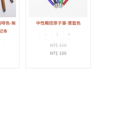
筆-
寶
藍
咖啡色-無
中性觸控原子筆-寶藍色
色
記本
-
+
NT$
110
NT$
100