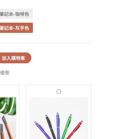
白筆記本-咖啡色
白筆記本-灰芋色
加入購物車
優惠
中
性
觸
控
原
子