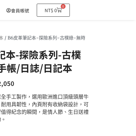
0
購
NT$
0
會員帳號
物
籃
本
/ B6皮革筆記本-探險系列-古樸綠-無時
記本-探險系列-古樸
手帳/日誌/日記本
2,050
採全手工製作，選用歐洲進口頂級頭層牛
、耐用具韌性，內頁附有收納袋設計，可
留值得紀念的瞬間，是情人節、生日送禮
物。