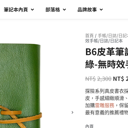
筆記本內頁
部落格
品牌故事
首頁
/
手帳/日誌/日記
效手帳/日誌/日記本
B6皮革筆
綠-無時效
NT$
2,300
NT$
探險系列真皮書衣
皮，手感細緻順滑
加購
雷雕服務
，保
最有意義的推薦禮
內頁