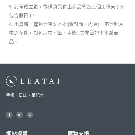
3. 訂單成立後，從備貨到寄出商品約為三個工作天 ( 不
包含假日 )。
4. 出貨時，僅包含筆記本本體(封面、內頁)，不含照片
中之配件，如名片夾、筆、手機…等非筆記本本體商
品。
手帳、日誌、筆記本
F
I
L
a
n
i
c
s
n
e
t
e
b
a
o
g
o
r
網站導覽
購物支援
k
a