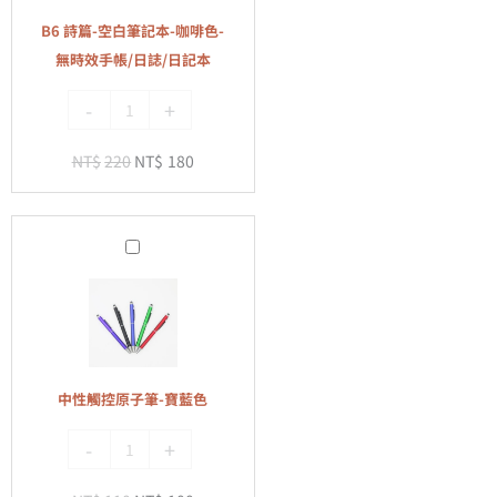
筆
B6 詩篇-空白筆記本-咖啡色-
記
無時效手帳/日誌/日記本
本-
-
+
咖
啡
NT$
220
NT$
180
色-
無
時
中
效
性
手
觸
帳/
控
日
原
誌/
子
日
中性觸控原子筆-寶藍色
筆-
記
-
+
寶
本
藍