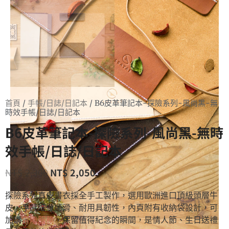
首頁
/
手帳/日誌/日記本
/ B6皮革筆記本-探險系列-風尚黑-無
時效手帳/日誌/日記本
B6皮革筆記本-探險系列-風尚黑-無時
效手帳/日誌/日記本
NT$
2,300
NT$
2,050
探險系列真皮書衣採全手工製作，選用歐洲進口頂級頭層牛
皮，手感細緻順滑、耐用具韌性，內頁附有收納袋設計，可
加購
雷雕服務
，保留值得紀念的瞬間，是情人節、生日送禮