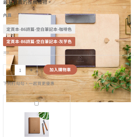
最有意義的推薦禮物。
內頁
定頁本-B6詩篇-空白筆記本-咖啡色
定頁本-B6詩篇-空白筆記本-灰芋色
清除
-
+
加入購物車
下列打勾勾，一起買更優惠
B6
詩
篇-
空
白