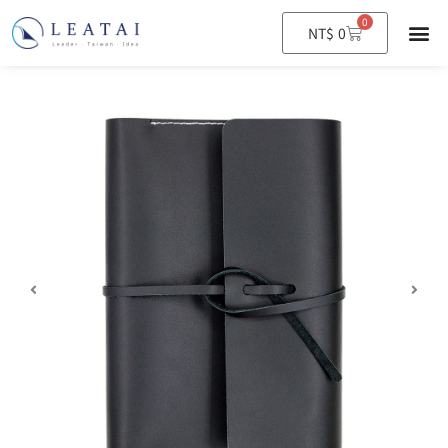
0
購
NT$
0
物
籃