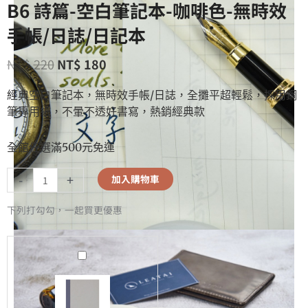
B6 詩篇-空白筆記本-咖啡色-無時效
手帳/日誌/日記本
NT$
220
NT$
180
經典空白筆記本，無時效手帳/日誌，全攤平超輕鬆，採用鋼
筆專用紙，不暈不透好書寫，熱銷經典款
全館任選滿500元免運
-
+
加入購物車
下列打勾勾，一起買更優惠
B6
詩
篇-