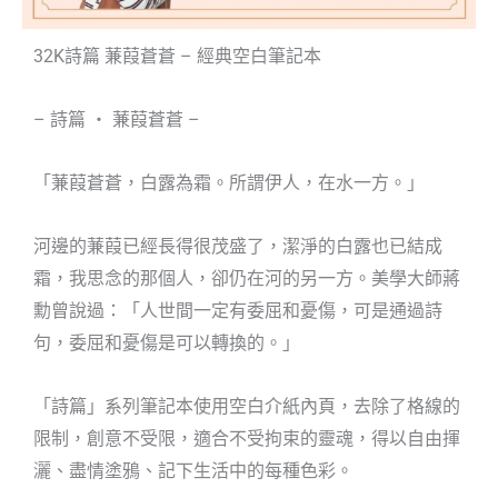
32K詩篇 蒹葭蒼蒼 – 經典空白筆記本
– 詩篇 ‧ 蒹葭蒼蒼 –
「蒹葭蒼蒼，白露為霜。所謂伊人，在水一方。」
河邊的蒹葭已經長得很茂盛了，潔淨的白露也已結成
霜，我思念的那個人，卻仍在河的另一方。美學大師蔣
勳曾說過：「人世間一定有委屈和憂傷，可是通過詩
句，委屈和憂傷是可以轉換的。」
「詩篇」系列筆記本使用空白介紙內頁，去除了格線的
限制，創意不受限，適合不受拘束的靈魂，得以自由揮
灑、盡情塗鴉、記下生活中的每種色彩。