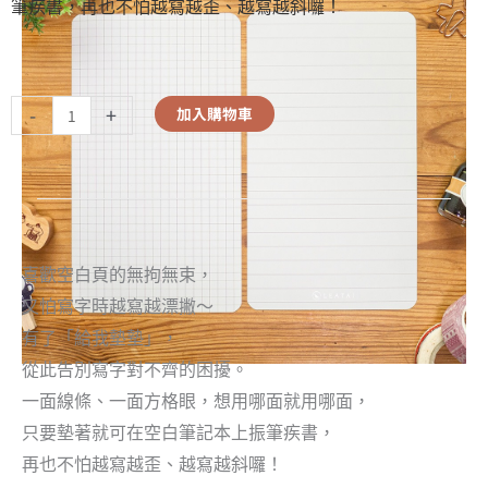
筆疾書，再也不怕越寫越歪、越寫越斜囉！
-
+
加入購物車
喜歡空白頁的無拘無束，
又怕寫字時越寫越漂撇～
有了「給我墊墊」，
從此告別寫字對不齊的困擾。
一面線條、一面方格眼，想用哪面就用哪面，
只要墊著就可在空白筆記本上振筆疾書，
再也不怕越寫越歪、越寫越斜囉！