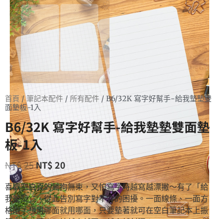
首頁
/
筆記本配件
/
所有配件
/ B6/32K 寫字好幫手-給我墊墊雙
面墊板-1入
B6/32K 寫字好幫手-給我墊墊雙面墊
板-1入
NT$
25
NT$
20
喜歡空白頁的無拘無束，又怕寫字時越寫越漂撇～有了「給
我墊墊」，從此告別寫字對不齊的困擾。一面線條、一面方
格眼，想用哪面就用哪面，只要墊著就可在空白筆記本上振