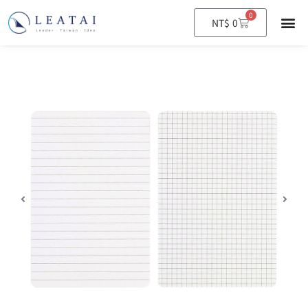
0
購
NT$
0
物
籃