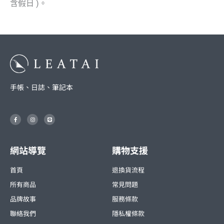
含假日 )。
手帳、日誌、筆記本
F
I
L
a
n
i
c
s
n
e
t
e
b
a
o
g
o
r
網站導覽
購物支援
k
a
-
m
f
首頁
退換貨流程
所有商品
常見問題
品牌故事
服務條款
聯絡我們
隱私權條款