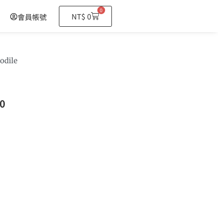
0
購
NT$
0
會員帳號
物
籃
odile
0