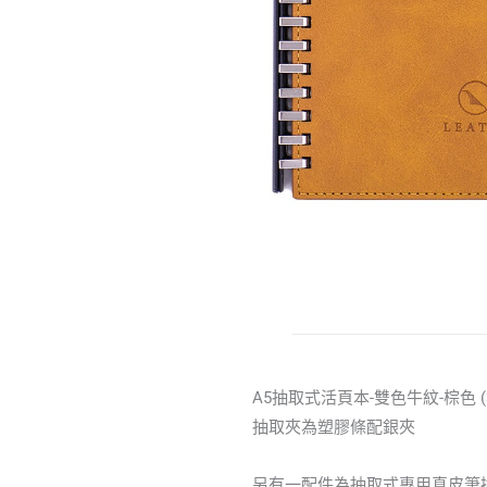
A5抽取式活頁本-雙色牛紋-棕色 
抽取夾為塑膠條配銀夾
另有一配件為抽取式專用真皮筆