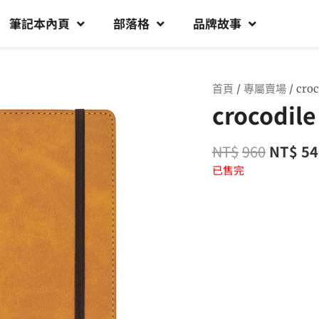
筆記本內頁
部落格
品牌故事
首頁
/
專屬賣場
/ croc
crocodile
NT$
960
NT$
54
已售完