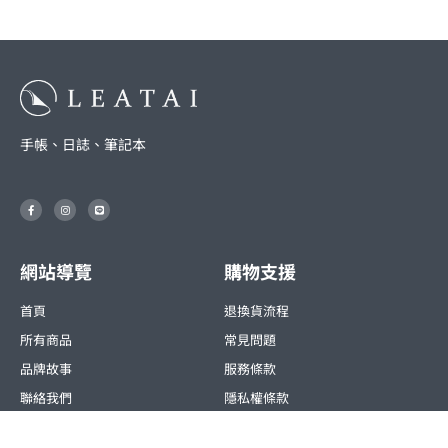
手帳、日誌、筆記本
F
I
L
a
n
i
c
s
n
e
t
e
b
a
o
g
o
r
網站導覽
購物支援
k
a
-
m
f
首頁
退換貨流程
所有商品
常見問題
品牌故事
服務條款
聯絡我們
隱私權條款