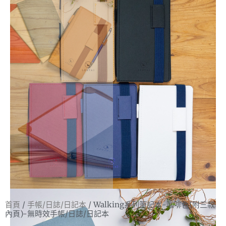
首頁
/
手帳/日誌/日記本
/ Walking系列筆記本-咖啡色(附三款
內頁)-無時效手帳/日誌/日記本