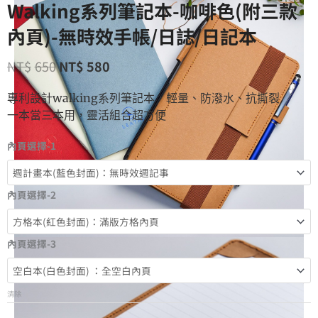
Walking系列筆記本-咖啡色(附三款
內頁)-無時效手帳/日誌/日記本
NT$
650
NT$
580
專利設計walking系列筆記本，輕量、防潑水、抗撕裂
一本當三本用，靈活組合超方便
內頁選擇-1
內頁選擇-2
內頁選擇-3
清除