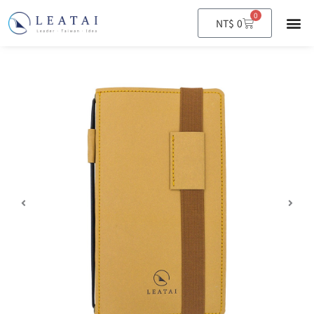
0
購
NT$
0
物
籃