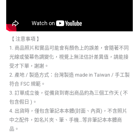
【 注意事項 】
1. 商品照片和實品可能會有顏色上的誤差，會隨著不同
光線或螢幕色調變化，視覺上無法估計差異值，請能接
受才下單，謝謝。
2. 產地 / 製造方式：台灣製造 made in Taiwan / 手工製
符合 FSC 規範。
3. 訂單成立後，從備貨到寄出商品約為三個工作天 ( 不
包含假日 )。
4. 出貨時，僅包含筆記本本體(封面、內頁)，不含照片
中之配件，如名片夾、筆、手機…等非筆記本本體商
品。