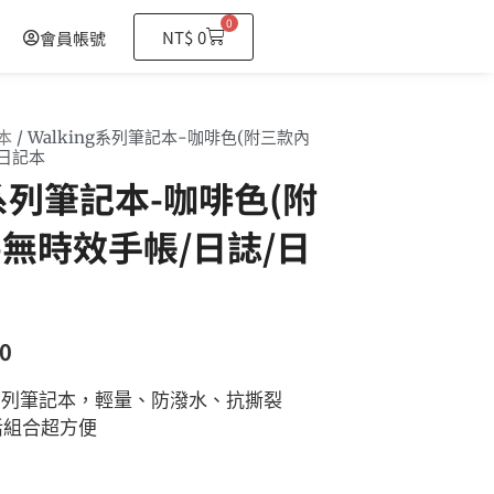
0
購
NT$
0
會員帳號
物
籃
本
/ Walking系列筆記本-咖啡色(附三款內
/日記本
g系列筆記本-咖啡色(附
-無時效手帳/日誌/日
0
ng系列筆記本，輕量、防潑水、抗撕裂
活組合超方便