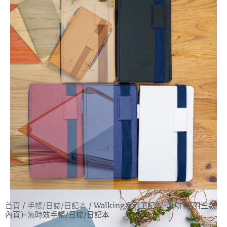
首頁
/
手帳/日誌/日記本
/ Walking系列筆記本-咖啡色(附三款
內頁)-無時效手帳/日誌/日記本