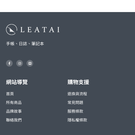
手帳、日誌、筆記本
F
I
L
a
n
i
c
s
n
e
t
e
b
a
o
g
o
r
網站導覽
購物支援
k
a
-
m
f
首頁
退換貨流程
所有商品
常見問題
品牌故事
服務條款
聯絡我們
隱私權條款