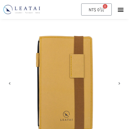
0
購
NT$
0
物
籃