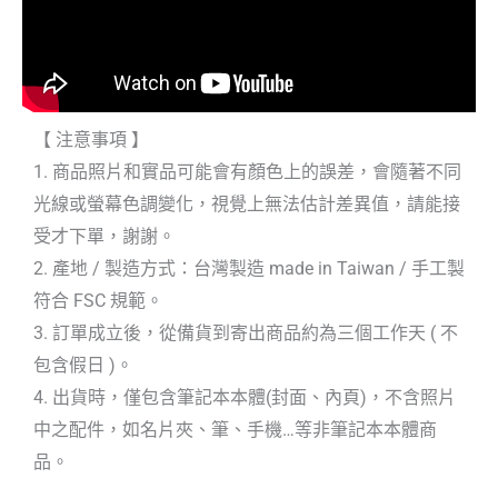
【 注意事項 】
1. 商品照片和實品可能會有顏色上的誤差，會隨著不同
光線或螢幕色調變化，視覺上無法估計差異值，請能接
受才下單，謝謝。
2. 產地 / 製造方式：台灣製造 made in Taiwan / 手工製
符合 FSC 規範。
3. 訂單成立後，從備貨到寄出商品約為三個工作天 ( 不
包含假日 )。
4. 出貨時，僅包含筆記本本體(封面、內頁)，不含照片
中之配件，如名片夾、筆、手機…等非筆記本本體商
品。