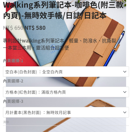
Walking系列筆記本-咖啡色(附三款
內頁)-無時效手帳/日誌/日記本
NT$
650
NT$
580
專利設計walking系列筆記本，輕量、防潑水、抗撕裂
一本當三本用，靈活組合超方便
內頁選擇-1
內頁選擇-2
內頁選擇-3
清除