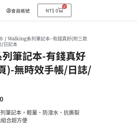
0
購
NT$
0
會員帳號
物
籃
本
/ Walking系列筆記本-有錢真好(附三款
誌/日記本
ng系列筆記本-有錢真好
頁)-無時效手帳/日誌/
0
ng系列筆記本，輕量、防潑水、抗撕裂
活組合超方便