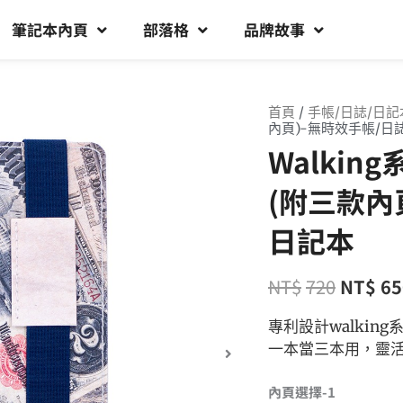
筆記本內頁
部落格
品牌故事
首頁
/
手帳/日誌/日記
內頁)-無時效手帳/日
Walki
(附三款內
日記本
NT$
720
NT$
65
專利設計walki
一本當三本用，靈
內頁選擇-1