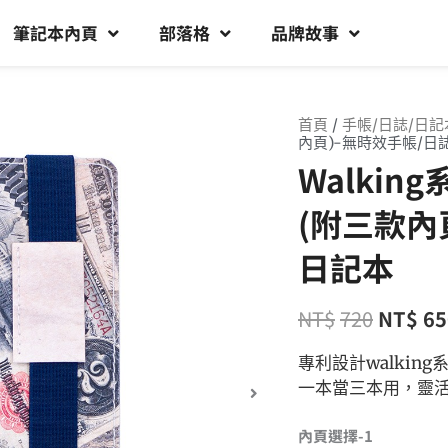
筆記本內頁
部落格
品牌故事
首頁
/
手帳/日誌/日記
內頁)-無時效手帳/日
Walki
(附三款內
日記本
NT$
720
NT$
65
專利設計walki
一本當三本用，靈
內頁選擇-1