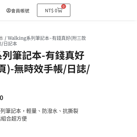
0
購
NT$
0
會員帳號
物
籃
本
/ Walking系列筆記本-有錢真好(附三款
誌/日記本
ng系列筆記本-有錢真好
頁)-無時效手帳/日誌/
0
ng系列筆記本，輕量、防潑水、抗撕裂
活組合超方便