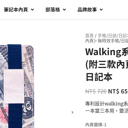
筆記本內頁
部落格
品牌故事
首頁
/
手帳/日誌/日記
內頁)-無時效手帳/日
Walki
(附三款內
日記本
NT$
720
NT$
65
專利設計walki
一本當三本用，靈
內頁選擇-1