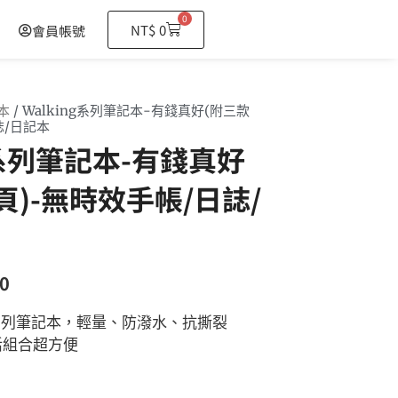
0
購
NT$
0
會員帳號
物
籃
本
/ Walking系列筆記本-有錢真好(附三款
誌/日記本
ng系列筆記本-有錢真好
頁)-無時效手帳/日誌/
0
ng系列筆記本，輕量、防潑水、抗撕裂
活組合超方便