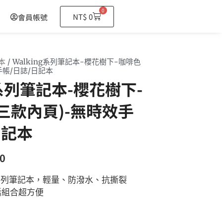
0
購
NT$
0
會員帳號
物
籃
本
/ Walking系列筆記本-櫻花樹下-咖啡色
手帳/日誌/日記本
g系列筆記本-櫻花樹下-
三款內頁)-無時效手
日記本
0
ng系列筆記本，輕量、防潑水、抗撕裂
活組合超方便