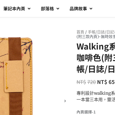
筆記本內頁
部落格
品牌故事
首頁
/
手帳/日誌/日記
(附三款內頁)-無時效
Walkin
咖啡色(附
帳/日誌/
NT$
720
NT$
65
專利設計walki
一本當三本用，靈
內頁選擇-1