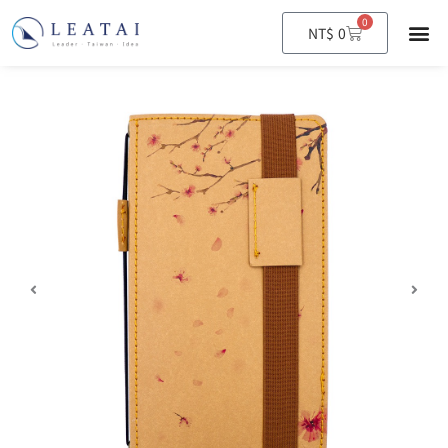
0
購
NT$
0
物
籃