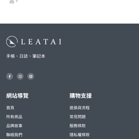
品。
手帳、日誌、筆記本
F
I
L
a
n
i
c
s
n
e
t
e
b
a
o
g
o
r
網站導覽
購物支援
k
a
-
m
f
首頁
退換貨流程
所有商品
常見問題
品牌故事
服務條款
聯絡我們
隱私權條款