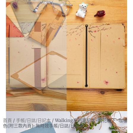
首頁
/
手帳/日誌/日記本
/ Walking系列筆記本-櫻花樹下-咖啡
色(附三款內頁)-無時效手帳/日誌/日記本