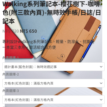
Walking系列筆記本-櫻花樹下-咖啡
色(附三款內頁)-無時效手帳/日誌/日
記本
NT$
720
NT$
650
專利設計walking系列筆記本，輕量、防潑水、抗撕裂
一本當三本用，靈活組合超方便
內頁選擇-1
內頁選擇-2
內頁選擇-3