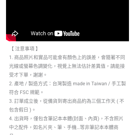
【 注意事項 】
1. 商品照片和實品可能會有顏色上的誤差，會隨著不同
光線或螢幕色調變化，視覺上無法估計差異值，請能接
受才下單，謝謝。
2. 產地 / 製造方式：台灣製造 made in Taiwan / 手工製
符合 FSC 規範。
3. 訂單成立後，從備貨到寄出商品約為三個工作天 ( 不
包含假日 )。
4. 出貨時，僅包含筆記本本體(封面、內頁)，不含照片
中之配件，如名片夾、筆、手機…等非筆記本本體商