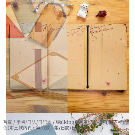
首頁
/
手帳/日誌/日記本
/ Walking系列筆記本-櫻花樹下-咖啡
色(附三款內頁)-無時效手帳/日誌/日記本