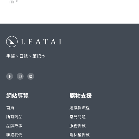
品。
手帳、日誌、筆記本
F
I
L
a
n
i
c
s
n
e
t
e
b
a
o
g
o
r
網站導覽
購物支援
k
a
-
m
f
首頁
退換貨流程
所有商品
常見問題
品牌故事
服務條款
聯絡我們
隱私權條款