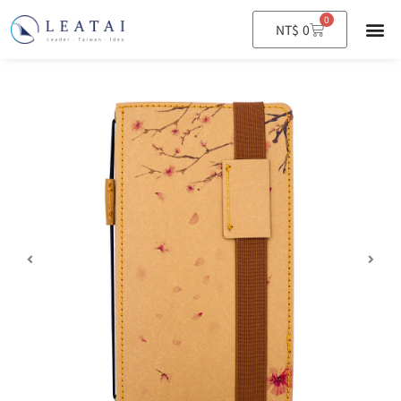
0
購
NT$
0
物
籃