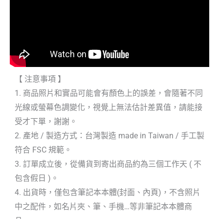
【 注意事項 】
1. 商品照片和實品可能會有顏色上的誤差，會隨著不同
光線或螢幕色調變化，視覺上無法估計差異值，請能接
受才下單，謝謝。
2. 產地 / 製造方式：台灣製造 made in Taiwan / 手工製
符合 FSC 規範。
3. 訂單成立後，從備貨到寄出商品約為三個工作天 ( 不
包含假日 )。
4. 出貨時，僅包含筆記本本體(封面、內頁)，不含照片
中之配件，如名片夾、筆、手機…等非筆記本本體商