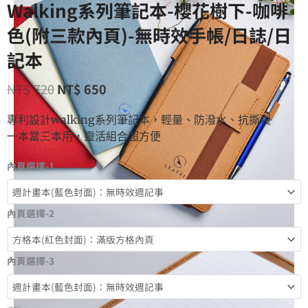
Walking系列筆記本-櫻花樹下-咖啡
色(附三款內頁)-無時效手帳/日誌/日
記本
NT$
720
NT$
650
專利設計walking系列筆記本，輕量、防潑水、抗撕裂
一本當三本用，靈活組合超方便
內頁選擇-1
內頁選擇-2
內頁選擇-3