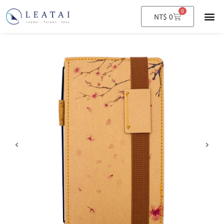
0
購
NT$
0
物
籃