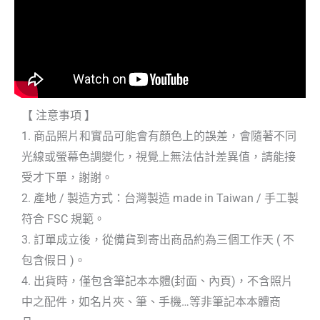
【 注意事項 】
1. 商品照片和實品可能會有顏色上的誤差，會隨著不同
光線或螢幕色調變化，視覺上無法估計差異值，請能接
受才下單，謝謝。
2. 產地 / 製造方式：台灣製造 made in Taiwan / 手工製
符合 FSC 規範。
3. 訂單成立後，從備貨到寄出商品約為三個工作天 ( 不
包含假日 )。
4. 出貨時，僅包含筆記本本體(封面、內頁)，不含照片
中之配件，如名片夾、筆、手機…等非筆記本本體商