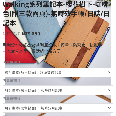
Walking系列筆記本-櫻花樹下-咖啡
色(附三款內頁)-無時效手帳/日誌/日
記本
NT$
720
NT$
650
專利設計walking系列筆記本，輕量、防潑水、抗撕裂
一本當三本用，靈活組合超方便
內頁選擇-1
內頁選擇-2
內頁選擇-3