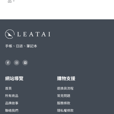
品。
手帳、日誌、筆記本
F
I
L
a
n
i
c
s
n
e
t
e
b
a
o
g
o
r
網站導覽
購物支援
k
a
-
m
f
首頁
退換貨流程
所有商品
常見問題
品牌故事
服務條款
聯絡我們
隱私權條款