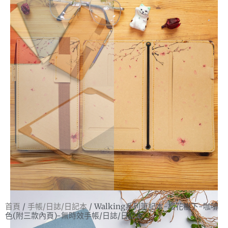
首頁
/
手帳/日誌/日記本
/ Walking系列筆記本-櫻花樹下-咖啡
色(附三款內頁)-無時效手帳/日誌/日記本