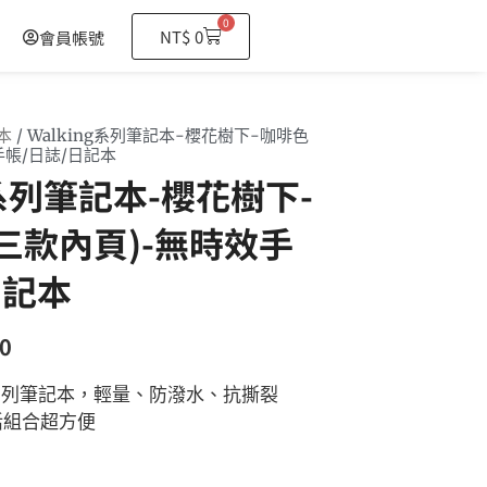
0
購
NT$
0
會員帳號
物
籃
本
/ Walking系列筆記本-櫻花樹下-咖啡色
手帳/日誌/日記本
g系列筆記本-櫻花樹下-
三款內頁)-無時效手
日記本
0
ng系列筆記本，輕量、防潑水、抗撕裂
活組合超方便