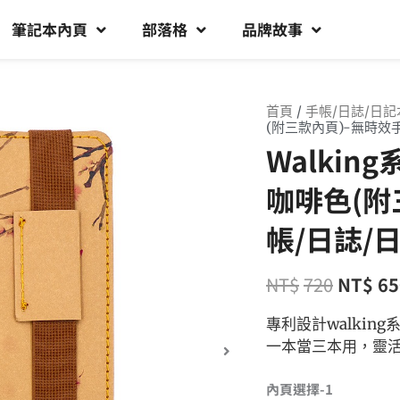
筆記本內頁
部落格
品牌故事
首頁
/
手帳/日誌/日記
(附三款內頁)-無時效
Walkin
咖啡色(附
帳/日誌/
NT$
720
NT$
65
專利設計walki
一本當三本用，靈
內頁選擇-1