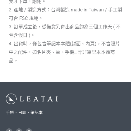
受才下單，謝謝。
2. 產地 / 製造方式：台灣製造 made in Taiwan / 手工製
符合 FSC 規範。
3. 訂單成立後，從備貨到寄出商品約為三個工作天 ( 不
包含假日 )。
4. 出貨時，僅包含筆記本本體(封面、內頁)，不含照片
中之配件，如名片夾、筆、手機…等非筆記本本體商
品。
手帳、日誌、筆記本
F
I
L