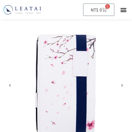
0
購
NT$
0
物
籃