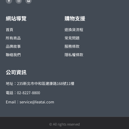
a
n
i
c
s
n
e
t
e
b
a
o
g
o
r
網站導覽
購物支援
k
a
-
m
f
首頁
退換貨流程
所有商品
常見問題
品牌故事
服務條款
聯絡我們
隱私權條款
公司資訊
地址：235新北市中和區建康路168號11樓
電話：02-8227-8800
Email：
service@leatai.com
© All rights reserved