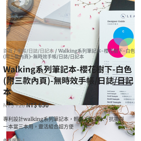
首頁
/
手帳/日誌/日記本
/ Walking系列筆記本-櫻花樹下-白色
(附三款內頁)-無時效手帳/日誌/日記本
Walking系列筆記本-櫻花樹下-白色
(附三款內頁)-無時效手帳/日誌/日記
本
NT$
720
NT$
650
專利設計walking系列筆記本，輕量、防潑水、抗撕裂
一本當三本用，靈活組合超方便
內頁選擇-1