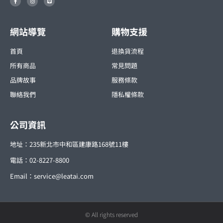
a
n
i
c
s
n
e
t
e
b
a
o
g
o
r
網站導覽
購物支援
k
a
-
m
f
首頁
退換貨流程
所有商品
常見問題
品牌故事
服務條款
聯絡我們
隱私權條款
公司資訊
地址：235新北市中和區建康路168號11樓
電話：02-8227-8800
Email：
service@leatai.com
© All rights reserved