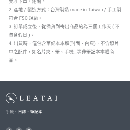
受才下單，謝謝。
2. 產地 / 製造方式：台灣製造 made in Taiwan / 手工製
符合 FSC 規範。
3. 訂單成立後，從備貨到寄出商品約為三個工作天 ( 不
包含假日 )。
4. 出貨時，僅包含筆記本本體(封面、內頁)，不含照片
中之配件，如名片夾、筆、手機…等非筆記本本體商
品。
手帳、日誌、筆記本
F
I
L