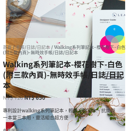
首頁
/
手帳/日誌/日記本
/ Walking系列筆記本-櫻花樹下-白色
(附三款內頁)-無時效手帳/日誌/日記本
Walking系列筆記本-櫻花樹下-白色
(附三款內頁)-無時效手帳/日誌/日記
本
NT$
720
NT$
650
專利設計walking系列筆記本，輕量、防潑水、抗撕裂
一本當三本用，靈活組合超方便
內頁選擇-1