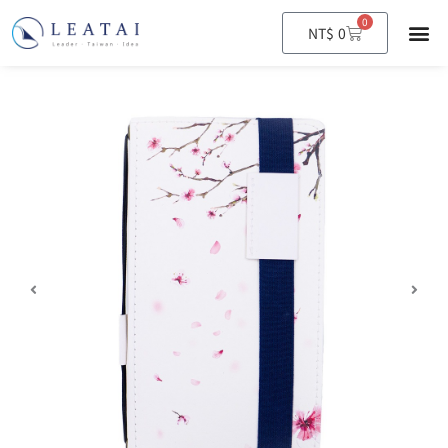
0
購
NT$
0
物
籃