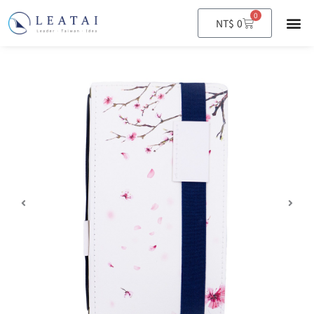
0
購
NT$
0
物
籃