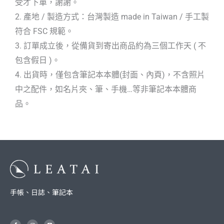
受才下單，謝謝。
2. 產地 / 製造方式：台灣製造 made in Taiwan / 手工製
符合 FSC 規範。
3. 訂單成立後，從備貨到寄出商品約為三個工作天 ( 不
包含假日 )。
4. 出貨時，僅包含筆記本本體(封面、內頁)，不含照片
中之配件，如名片夾、筆、手機…等非筆記本本體商
品。
手帳、日誌、筆記本
F
I
L