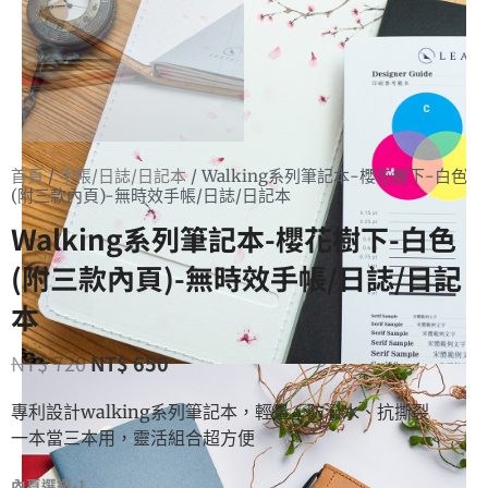
首頁
/
手帳/日誌/日記本
/ Walking系列筆記本-櫻花樹下-白色
(附三款內頁)-無時效手帳/日誌/日記本
Walking系列筆記本-櫻花樹下-白色
(附三款內頁)-無時效手帳/日誌/日記
本
NT$
720
NT$
650
專利設計walking系列筆記本，輕量、防潑水、抗撕裂
一本當三本用，靈活組合超方便
內頁選擇-1