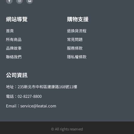
a
n
i
c
s
n
e
t
e
b
a
o
g
o
r
網站導覽
購物支援
k
a
-
m
f
首頁
退換貨流程
所有商品
常見問題
品牌故事
服務條款
聯絡我們
隱私權條款
公司資訊
地址：235新北市中和區建康路168號11樓
電話：02-8227-8800
Email：
service@leatai.com
© All rights reserved