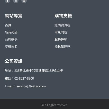
a
n
i
c
s
n
e
t
e
b
a
o
g
o
r
網站導覽
購物支援
k
a
-
m
f
首頁
退換貨流程
所有商品
常見問題
品牌故事
服務條款
聯絡我們
隱私權條款
公司資訊
地址：235新北市中和區建康路168號11樓
電話：02-8227-8800
Email：
service@leatai.com
© All rights reserved