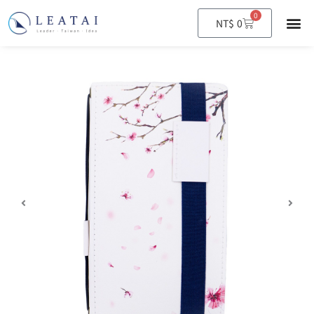
0
購
NT$
0
物
籃