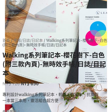
首頁
/
手帳/日誌/日記本
/ Walking系列筆記本-櫻花樹下-白色
(附三款內頁)-無時效手帳/日誌/日記本
Walking系列筆記本-櫻花樹下-白色
(附三款內頁)-無時效手帳/日誌/日記
本
NT$
720
NT$
650
專利設計walking系列筆記本，輕量、防潑水、抗撕裂
一本當三本用，靈活組合超方便
內頁選擇-1