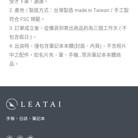
受才下單，謝謝。
2. 產地 / 製造方式：台灣製造 made in Taiwan / 手工製
符合 FSC 規範。
3. 訂單成立後，從備貨到寄出商品約為三個工作天 ( 不
包含假日 )。
4. 出貨時，僅包含筆記本本體(封面、內頁)，不含照片
中之配件，如名片夾、筆、手機…等非筆記本本體商
品。
手帳、日誌、筆記本
F
I
L