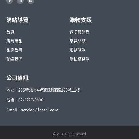
a
n
i
c
s
n
e
t
e
b
a
o
g
o
r
網站導覽
購物支援
k
a
-
m
f
首頁
退換貨流程
所有商品
常見問題
品牌故事
服務條款
聯絡我們
隱私權條款
公司資訊
地址：235新北市中和區建康路168號11樓
電話：02-8227-8800
Email：
service@leatai.com
© All rights reserved