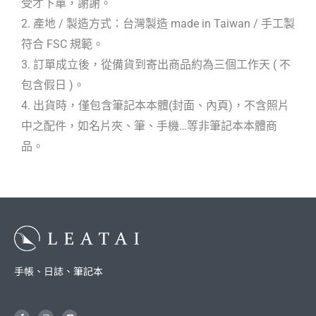
受才下單，謝謝。
2. 產地 / 製造方式：台灣製造 made in Taiwan / 手工製
符合 FSC 規範。
3. 訂單成立後，從備貨到寄出商品約為三個工作天 ( 不
包含假日 )。
4. 出貨時，僅包含筆記本本體(封面、內頁)，不含照片
中之配件，如名片夾、筆、手機…等非筆記本本體商
品。
手帳、日誌、筆記本
F
I
L