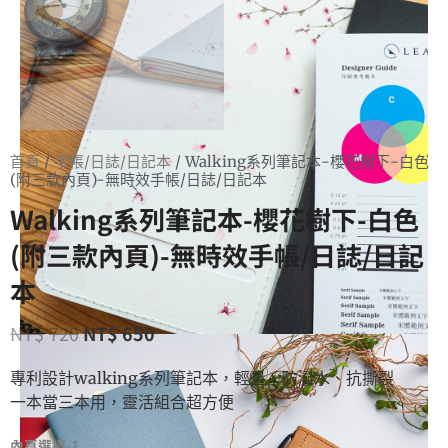
首頁
/
手帳/日誌/日記本
/ Walking系列筆記本-櫻花樹下-白色
(附三款內頁)-無時效手帳/日誌/日記本
Walking系列筆記本-櫻花樹下-白色
(附三款內頁)-無時效手帳/日誌/日記
本
NT$
720
NT$
650
專利設計walking系列筆記本，輕量、防潑水、抗撕裂
一本當三本用，靈活組合超方便
內頁選擇-1