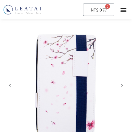
0
購
NT$
0
物
籃