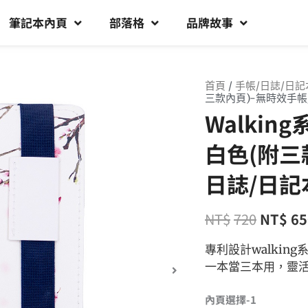
筆記本內頁
部落格
品牌故事
首頁
/
手帳/日誌/日記
三款內頁)-無時效手帳
Walkin
白色(附三
日誌/日記
NT$
720
NT$
65
專利設計walki
一本當三本用，靈
內頁選擇-1