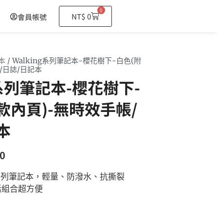
0
購
NT$
0
會員帳號
物
籃
本
/ Walking系列筆記本-櫻花樹下-白色(附
/日誌/日記本
g系列筆記本-櫻花樹下-
款內頁)-無時效手帳/
本
0
ng系列筆記本，輕量、防潑水、抗撕裂
活組合超方便