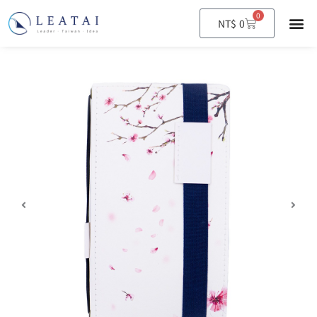
0
購
NT$
0
物
籃