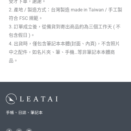
受才下單，謝謝。
2. 產地 / 製造方式：台灣製造 made in Taiwan / 手工製
符合 FSC 規範。
3. 訂單成立後，從備貨到寄出商品約為三個工作天 ( 不
包含假日 )。
4. 出貨時，僅包含筆記本本體(封面、內頁)，不含照片
中之配件，如名片夾、筆、手機…等非筆記本本體商
品。
手帳、日誌、筆記本
F
I
L