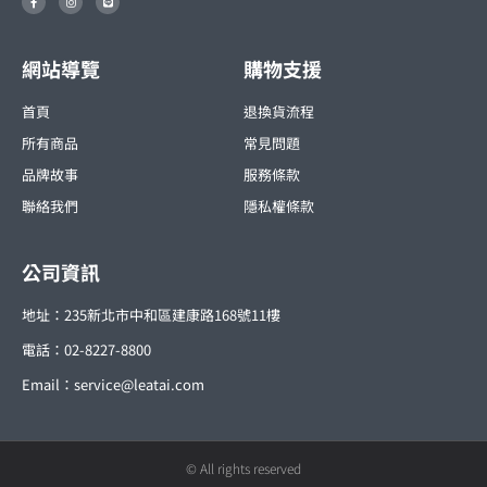
a
n
i
c
s
n
e
t
e
b
a
o
g
o
r
網站導覽
購物支援
k
a
-
m
f
首頁
退換貨流程
所有商品
常見問題
品牌故事
服務條款
聯絡我們
隱私權條款
公司資訊
地址：235新北市中和區建康路168號11樓
電話：02-8227-8800
Email：
service@leatai.com
© All rights reserved