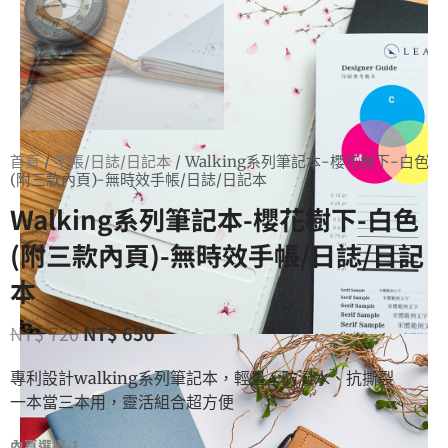
首頁
/
手帳/日誌/日記本
/ Walking系列筆記本-櫻花樹下-白色
(附三款內頁)-無時效手帳/日誌/日記本
Walking系列筆記本-櫻花樹下-白色
(附三款內頁)-無時效手帳/日誌/日記
本
NT$
720
NT$
650
專利設計walking系列筆記本，輕量、防潑水、抗撕裂
一本當三本用，靈活組合超方便
內頁選擇-1