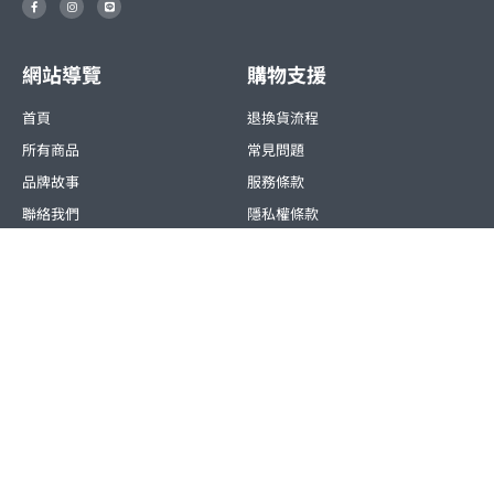
a
n
i
c
s
n
e
t
e
b
a
o
g
o
r
網站導覽
購物支援
k
a
-
m
f
首頁
退換貨流程
所有商品
常見問題
品牌故事
服務條款
聯絡我們
隱私權條款
公司資訊
地址：235新北市中和區建康路168號11樓
電話：02-8227-8800
Email：
service@leatai.com
© All rights reserved