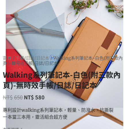
首頁
/
手帳/日誌/日記本
/ Walking系列筆記本-白色(附三款內
頁)-無時效手帳/日誌/日記本
Walking系列筆記本-白色(附三款內
頁)-無時效手帳/日誌/日記本
NT$
650
NT$
580
專利設計walking系列筆記本，輕量、防潑水、抗撕裂
一本當三本用，靈活組合超方便