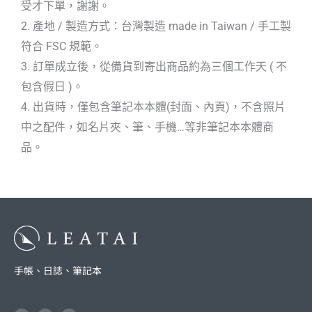
受才下單，謝謝。
2. 產地 / 製造方式：台灣製造 made in Taiwan / 手工製
符合 FSC 規範。
3. 訂單成立後，從備貨到寄出商品約為三個工作天 ( 不
包含假日 )。
4. 出貨時，僅包含筆記本本體(封面、內頁)，不含照片
中之配件，如名片夾、筆、手機…等非筆記本本體商
品。
手帳、日誌、筆記本
F
I
L