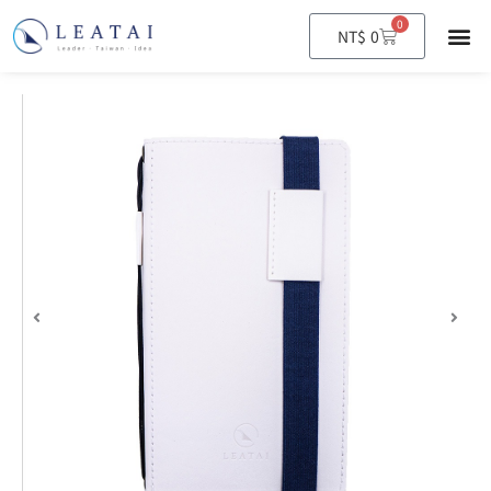
0
購
NT$
0
物
籃