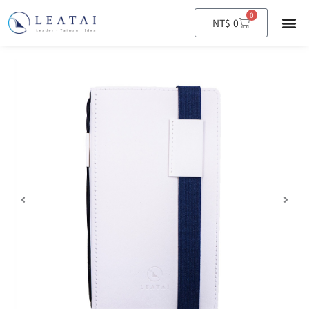
0
購
NT$
0
物
籃