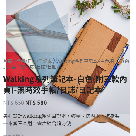
首頁
/
手帳/日誌/日記本
/ Walking系列筆記本-白色(附三款內
頁)-無時效手帳/日誌/日記本
Walking系列筆記本-白色(附三款內
頁)-無時效手帳/日誌/日記本
NT$
650
NT$
580
專利設計walking系列筆記本，輕量、防潑水、抗撕裂
一本當三本用，靈活組合超方便