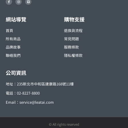
a
n
i
c
s
n
e
t
e
b
a
o
g
o
r
網站導覽
購物支援
k
a
-
m
f
首頁
退換貨流程
所有商品
常見問題
品牌故事
服務條款
聯絡我們
隱私權條款
公司資訊
地址：235新北市中和區建康路168號11樓
電話：02-8227-8800
Email：
service@leatai.com
© All rights reserved