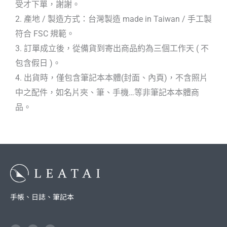
受才下單，謝謝。
2. 產地 / 製造方式：台灣製造 made in Taiwan / 手工製
符合 FSC 規範。
3. 訂單成立後，從備貨到寄出商品約為三個工作天 ( 不
包含假日 )。
4. 出貨時，僅包含筆記本本體(封面、內頁)，不含照片
中之配件，如名片夾、筆、手機…等非筆記本本體商
品。
手帳、日誌、筆記本
F
I
L