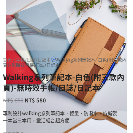
首頁
/
手帳/日誌/日記本
/ Walking系列筆記本-白色(附三款內
頁)-無時效手帳/日誌/日記本
Walking系列筆記本-白色(附三款內
頁)-無時效手帳/日誌/日記本
NT$
650
NT$
580
專利設計walking系列筆記本，輕量、防潑水、抗撕裂
一本當三本用，靈活組合超方便