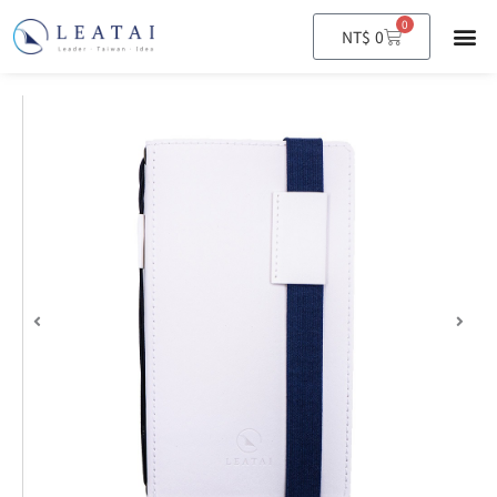
0
購
NT$
0
物
籃