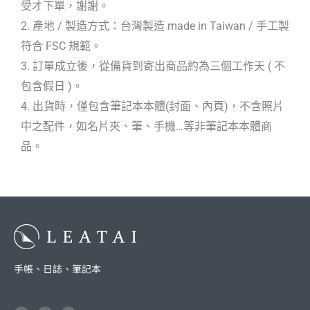
受才下單，謝謝。
2. 產地 / 製造方式：台灣製造 made in Taiwan / 手工製
符合 FSC 規範。
3. 訂單成立後，從備貨到寄出商品約為三個工作天 ( 不
包含假日 )。
4. 出貨時，僅包含筆記本本體(封面、內頁)，不含照片
中之配件，如名片夾、筆、手機…等非筆記本本體商
品。
手帳、日誌、筆記本
F
I
L