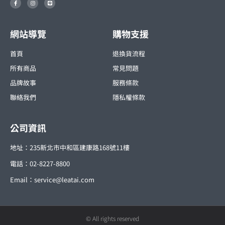
a
n
i
c
s
n
e
t
e
b
a
o
g
o
r
網站導覽
購物支援
k
a
-
m
f
首頁
退換貨流程
所有商品
常見問題
品牌故事
服務條款
聯絡我們
隱私權條款
公司資訊
地址：235新北市中和區建康路168號11樓
電話：02-8227-8800
Email：
service@leatai.com
© All rights reserved