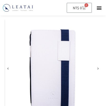
0
購
NT$
0
物
籃