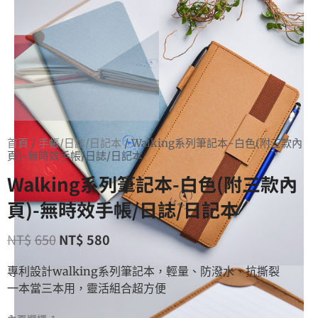
首頁
/
手帳/日誌/日記本
/ Walking系列筆記本-白色(附三款內
頁)-無時效手帳/日誌/日記本
Walking系列筆記本-白色(附三款內
頁)-無時效手帳/日誌/日記本
NT$
650
NT$
580
專利設計walking系列筆記本，輕量、防潑水、抗撕裂
一本當三本用，靈活組合超方便