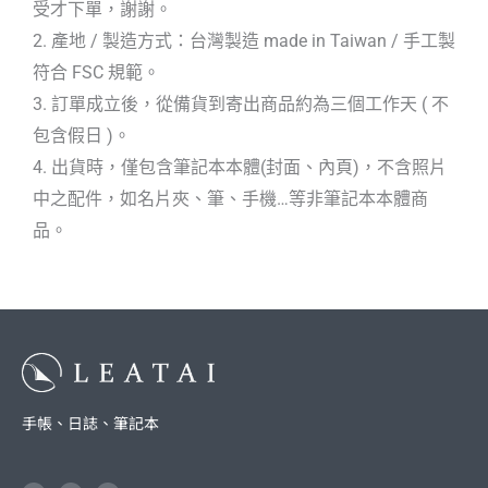
受才下單，謝謝。
2. 產地 / 製造方式：台灣製造 made in Taiwan / 手工製
符合 FSC 規範。
3. 訂單成立後，從備貨到寄出商品約為三個工作天 ( 不
包含假日 )。
4. 出貨時，僅包含筆記本本體(封面、內頁)，不含照片
中之配件，如名片夾、筆、手機…等非筆記本本體商
品。
手帳、日誌、筆記本
F
I
L