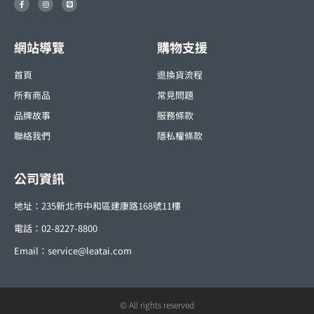
a
n
i
c
s
n
e
t
e
b
a
o
g
o
r
網站導覽
購物支援
k
a
-
m
f
首頁
退換貨流程
所有商品
常見問題
品牌故事
服務條款
聯絡我們
隱私權條款
公司資訊
地址：235新北市中和區建康路168號11樓
電話：02-8227-8800
Email：
service@leatai.com
© All rights reserved