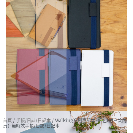
首頁
/
手帳/日誌/日記本
/ Walking系列筆記本-紅色(附三款內
頁)-無時效手帳/日誌/日記本