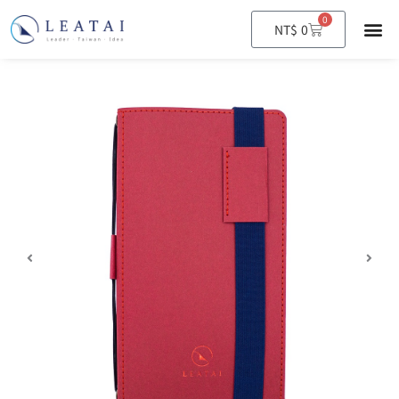
0
購
NT$
0
物
籃