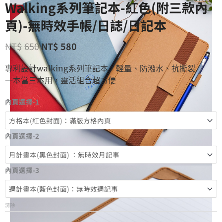
Walking系列筆記本-紅色(附三款內
頁)-無時效手帳/日誌/日記本
NT$
650
NT$
580
專利設計walking系列筆記本，輕量、防潑水、抗撕裂
一本當三本用，靈活組合超方便
內頁選擇-1
內頁選擇-2
內頁選擇-3
清除