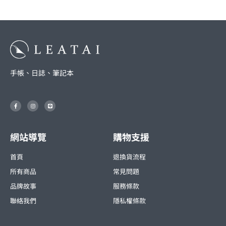
手帳、日誌、筆記本
F
I
L
a
n
i
c
s
n
e
t
e
b
a
o
g
o
r
網站導覽
購物支援
k
a
-
m
f
首頁
退換貨流程
所有商品
常見問題
品牌故事
服務條款
聯絡我們
隱私權條款