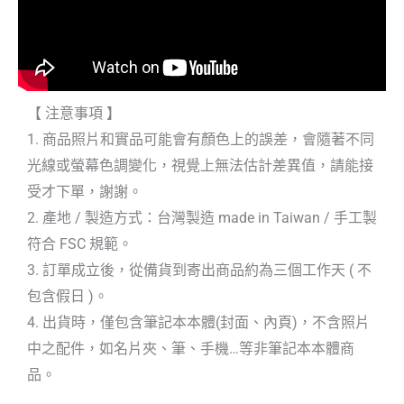
【 注意事項 】
1. 商品照片和實品可能會有顏色上的誤差，會隨著不同
光線或螢幕色調變化，視覺上無法估計差異值，請能接
受才下單，謝謝。
2. 產地 / 製造方式：台灣製造 made in Taiwan / 手工製
符合 FSC 規範。
3. 訂單成立後，從備貨到寄出商品約為三個工作天 ( 不
包含假日 )。
4. 出貨時，僅包含筆記本本體(封面、內頁)，不含照片
中之配件，如名片夾、筆、手機…等非筆記本本體商
品。