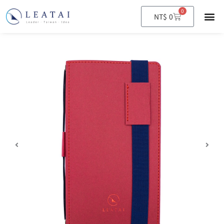
0
購
NT$
0
物
籃