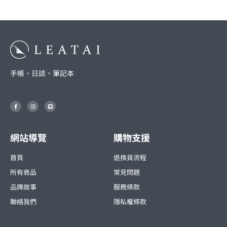
手帳、日誌、筆記本
F
I
L
a
n
i
c
s
n
e
t
e
b
a
o
g
o
r
網站導覽
購物支援
k
a
-
m
f
首頁
退換貨流程
所有商品
常見問題
品牌故事
服務條款
聯絡我們
隱私權條款