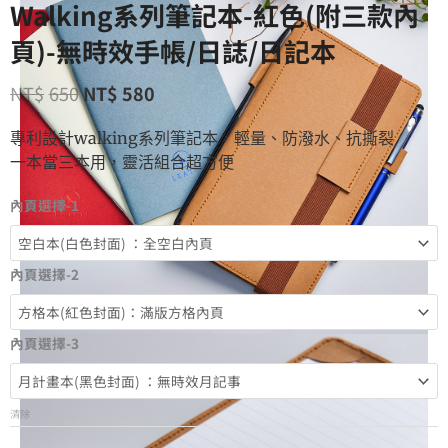
Walking系列筆記本-紅色(附三款內
頁)-無時效手帳/日誌/日記本
NT$
650
NT$
580
專利設計walking系列筆記本，輕量、防潑水、抗撕裂
一本當三本用，靈活組合超方便
內頁選擇-1
內頁選擇-2
內頁選擇-3
清除