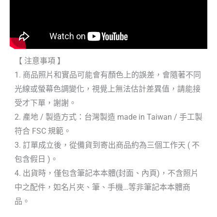
【 注意事項 】
1. 商品照片和實品可能會有顏色上的誤差，會隨著不同
光線或螢幕色調變化，視覺上無法估計差異值，請能接
受才下單，謝謝。
2. 產地 / 製造方式：台灣製造 made in Taiwan / 手工製
符合 FSC 規範。
3. 訂單成立後，從備貨到寄出商品約為三個工作天 ( 不
包含假日 )。
4. 出貨時，僅包含筆記本本體(封面、內頁)，不含照片
中之配件，如名片夾、筆、手機…等非筆記本本體商
品。