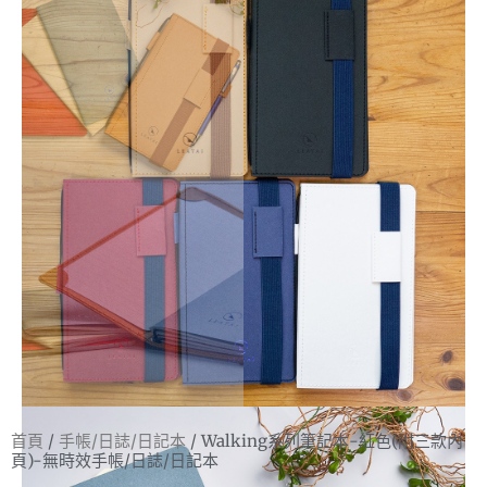
首頁
/
手帳/日誌/日記本
/ Walking系列筆記本-紅色(附三款內
頁)-無時效手帳/日誌/日記本