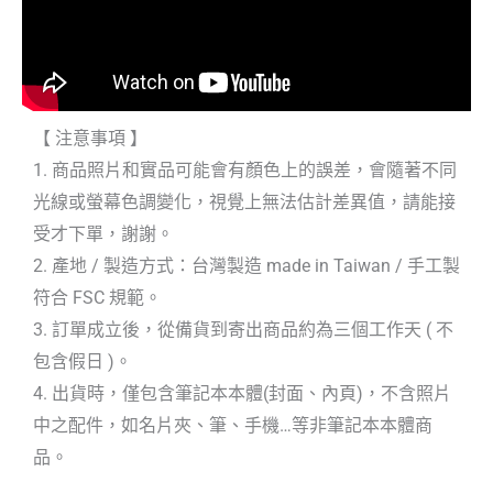
【 注意事項 】
1. 商品照片和實品可能會有顏色上的誤差，會隨著不同
光線或螢幕色調變化，視覺上無法估計差異值，請能接
受才下單，謝謝。
2. 產地 / 製造方式：台灣製造 made in Taiwan / 手工製
符合 FSC 規範。
3. 訂單成立後，從備貨到寄出商品約為三個工作天 ( 不
包含假日 )。
4. 出貨時，僅包含筆記本本體(封面、內頁)，不含照片
中之配件，如名片夾、筆、手機…等非筆記本本體商
品。