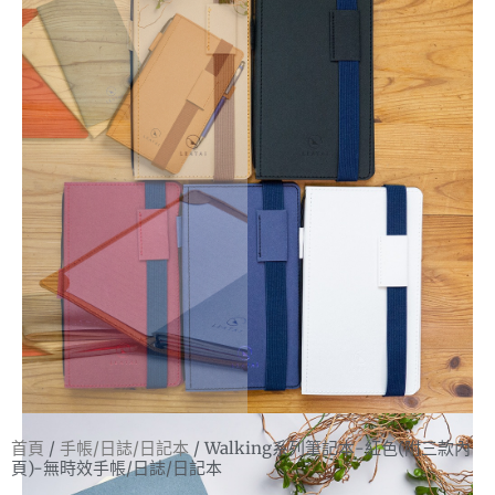
首頁
/
手帳/日誌/日記本
/ Walking系列筆記本-紅色(附三款內
頁)-無時效手帳/日誌/日記本