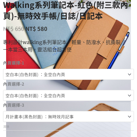
Walking系列筆記本-紅色(附三款內
頁)-無時效手帳/日誌/日記本
NT$
650
NT$
580
專利設計walking系列筆記本，輕量、防潑水、抗撕裂
一本當三本用，靈活組合超方便
內頁選擇-1
內頁選擇-2
內頁選擇-3
清除