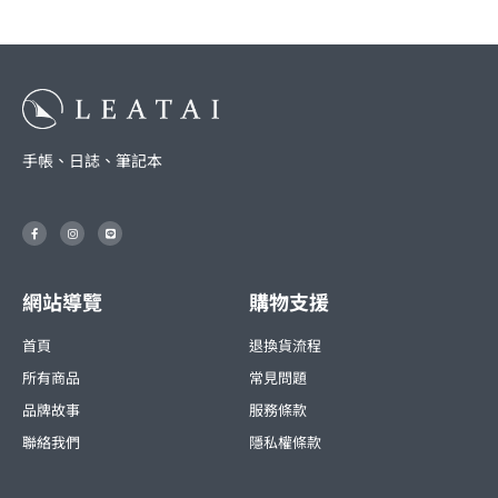
手帳、日誌、筆記本
F
I
L
a
n
i
c
s
n
e
t
e
b
a
o
g
o
r
網站導覽
購物支援
k
a
-
m
f
首頁
退換貨流程
所有商品
常見問題
品牌故事
服務條款
聯絡我們
隱私權條款