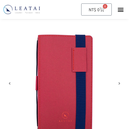
0
購
NT$
0
物
籃