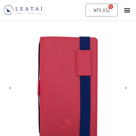
0
購
NT$
0
物
籃