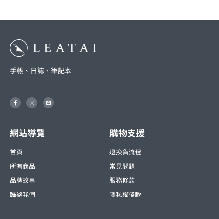
手帳、日誌、筆記本
F
I
L
a
n
i
c
s
n
e
t
e
b
a
o
g
o
r
網站導覽
購物支援
k
a
-
m
f
首頁
退換貨流程
所有商品
常見問題
品牌故事
服務條款
聯絡我們
隱私權條款