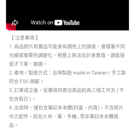
【 注意事項 】
1. 商品照片和實品可能會有顏色上的誤差，會隨著不同
光線或螢幕色調變化，視覺上無法估計差異值，請能接
受才下單，謝謝。
2. 產地 / 製造方式：台灣製造 made in Taiwan / 手工製
符合 FSC 規範。
3. 訂單成立後，從備貨到寄出商品約為三個工作天 ( 不
包含假日 )。
4. 出貨時，僅包含筆記本本體(封面、內頁)，不含照片
中之配件，如名片夾、筆、手機…等非筆記本本體商
品。