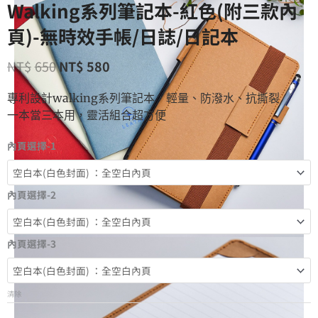
Walking系列筆記本-紅色(附三款內
頁)-無時效手帳/日誌/日記本
NT$
650
NT$
580
專利設計walking系列筆記本，輕量、防潑水、抗撕裂
一本當三本用，靈活組合超方便
內頁選擇-1
內頁選擇-2
內頁選擇-3
清除