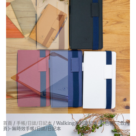
首頁
/
手帳/日誌/日記本
/ Walking系列筆記本-紅色(附三款內
頁)-無時效手帳/日誌/日記本