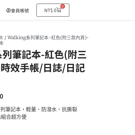
0
購
NT$
0
會員帳號
物
籃
本
/ Walking系列筆記本-紅色(附三款內頁)-
本
g系列筆記本-紅色(附三
無時效手帳/日誌/日記
0
ng系列筆記本，輕量、防潑水、抗撕裂
活組合超方便