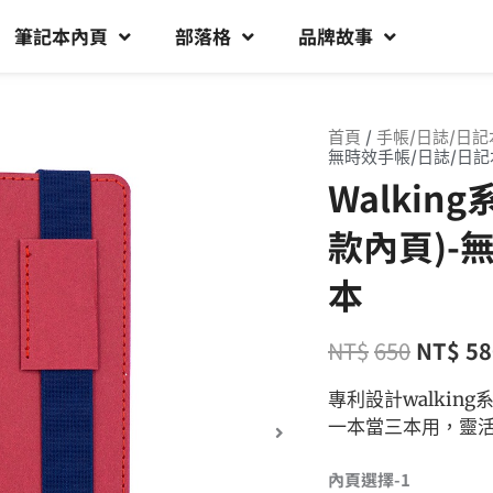
筆記本內頁
部落格
品牌故事
首頁
/
手帳/日誌/日記
無時效手帳/日誌/日記
Walkin
款內頁)-
本
NT$
650
NT$
58
專利設計walki
一本當三本用，靈
內頁選擇-1