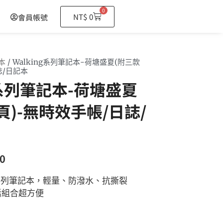
0
購
NT$
0
會員帳號
物
籃
本
/ Walking系列筆記本-荷塘盛夏(附三款
誌/日記本
ng系列筆記本-荷塘盛夏
頁)-無時效手帳/日誌/
0
ng系列筆記本，輕量、防潑水、抗撕裂
活組合超方便