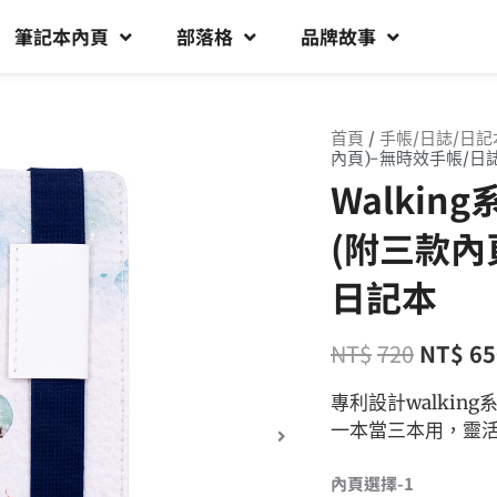
筆記本內頁
部落格
品牌故事
首頁
/
手帳/日誌/日記
內頁)-無時效手帳/日
Walki
(附三款內
日記本
NT$
720
NT$
65
專利設計walki
一本當三本用，靈
內頁選擇-1