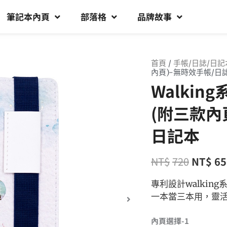
筆記本內頁
部落格
品牌故事
首頁
/
手帳/日誌/日記
內頁)-無時效手帳/日
Walki
(附三款內
日記本
NT$
720
NT$
65
專利設計walki
一本當三本用，靈
內頁選擇-1