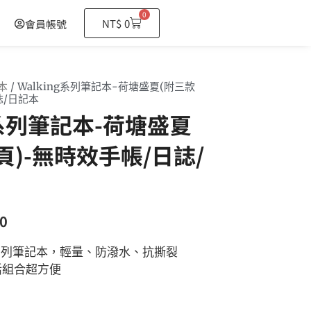
0
購
NT$
0
會員帳號
物
籃
本
/ Walking系列筆記本-荷塘盛夏(附三款
誌/日記本
ng系列筆記本-荷塘盛夏
頁)-無時效手帳/日誌/
0
ng系列筆記本，輕量、防潑水、抗撕裂
活組合超方便