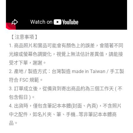
【 注意事項 】
1. 商品照片和實品可能會有顏色上的誤差，會隨著不同
光線或螢幕色調變化，視覺上無法估計差異值，請能接
受才下單，謝謝。
2. 產地 / 製造方式：台灣製造 made in Taiwan / 手工製
符合 FSC 規範。
3. 訂單成立後，從備貨到寄出商品約為三個工作天 ( 不
包含假日 )。
4. 出貨時，僅包含筆記本本體(封面、內頁)，不含照片
中之配件，如名片夾、筆、手機…等非筆記本本體商
品。