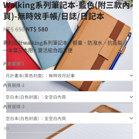
Walking系列筆記本-藍色(附三款內
頁)-無時效手帳/日誌/日記本
NT$
650
NT$
580
專利設計walking系列筆記本，輕量、防潑水、抗撕裂
一本當三本用，靈活組合超方便
內頁選擇-1
內頁選擇-2
內頁選擇-3
清除