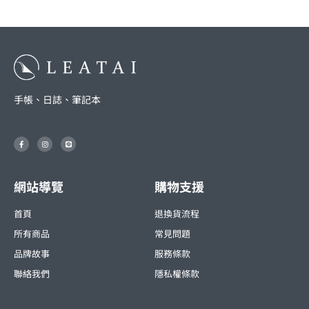
手帳、日誌、筆記本
F
I
L
a
n
i
c
s
n
e
t
e
b
a
o
g
o
r
網站導覽
購物支援
k
a
-
m
f
首頁
退換貨流程
所有商品
常見問題
品牌故事
服務條款
聯絡我們
隱私權條款