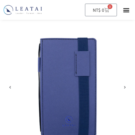
0
購
NT$
0
物
籃