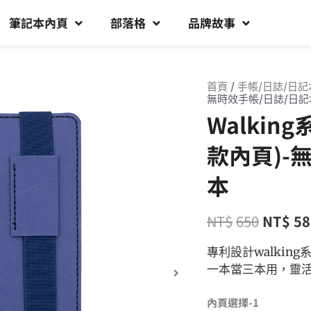
筆記本內頁
部落格
品牌故事
首頁
/
手帳/日誌/日記
無時效手帳/日誌/日記
Walkin
款內頁)-
本
NT$
650
NT$
58
專利設計walki
一本當三本用，靈
內頁選擇-1