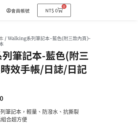
0
購
NT$
0
會員帳號
物
籃
本
/ Walking系列筆記本-藍色(附三款內頁)-
本
g系列筆記本-藍色(附三
無時效手帳/日誌/日記
0
ng系列筆記本，輕量、防潑水、抗撕裂
活組合超方便