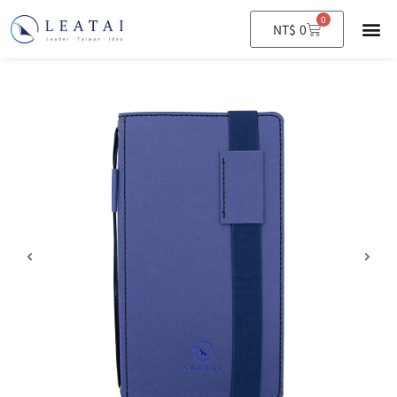
0
購
NT$
0
物
籃