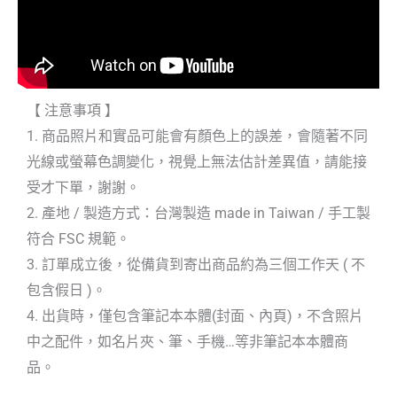
【 注意事項 】
1. 商品照片和實品可能會有顏色上的誤差，會隨著不同
光線或螢幕色調變化，視覺上無法估計差異值，請能接
受才下單，謝謝。
2. 產地 / 製造方式：台灣製造 made in Taiwan / 手工製
符合 FSC 規範。
3. 訂單成立後，從備貨到寄出商品約為三個工作天 ( 不
包含假日 )。
4. 出貨時，僅包含筆記本本體(封面、內頁)，不含照片
中之配件，如名片夾、筆、手機…等非筆記本本體商
品。