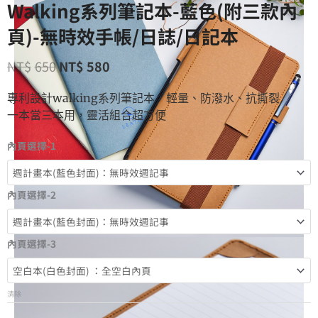
Walking系列筆記本-藍色(附三款內
頁)-無時效手帳/日誌/日記本
NT$
650
NT$
580
專利設計walking系列筆記本，輕量、防潑水、抗撕裂
一本當三本用，靈活組合超方便
內頁選擇-1
內頁選擇-2
內頁選擇-3
清除