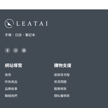
手帳、日誌、筆記本
F
I
L
a
n
i
c
s
n
e
t
e
b
a
o
g
o
r
網站導覽
購物支援
k
a
-
m
f
首頁
退換貨流程
所有商品
常見問題
品牌故事
服務條款
聯絡我們
隱私權條款