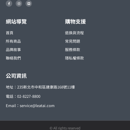
F
I
L
a
n
i
c
s
n
e
t
e
b
a
o
g
o
r
網站導覽
購物支援
k
a
-
m
f
首頁
退換貨流程
所有商品
常見問題
品牌故事
服務條款
聯絡我們
隱私權條款
公司資訊
地址：235新北市中和區建康路168號11樓
電話：02-8227-8800
Email：
service@leatai.com
© All rights reserved