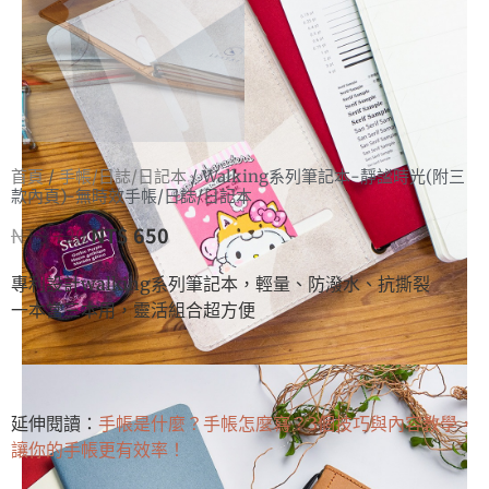
首頁
/
手帳/日誌/日記本
/ Walking系列筆記本-靜謐時光(附三
款內頁)-無時效手帳/日誌/日記本
NT$
720
NT$
650
專利設計walking系列筆記本，輕量、防潑水、抗撕裂
一本當三本用，靈活組合超方便
延伸閱讀：
手帳是什麼？手帳怎麼寫？3個技巧與內容教學，
讓你的手帳更有效率！