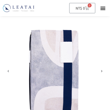
0
購
NT$
0
物
籃