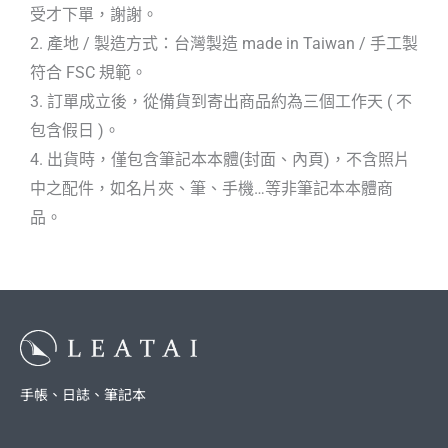
受才下單，謝謝。
2. 產地 / 製造方式：台灣製造 made in Taiwan / 手工製
符合 FSC 規範。
3. 訂單成立後，從備貨到寄出商品約為三個工作天 ( 不
包含假日 )。
4. 出貨時，僅包含筆記本本體(封面、內頁)，不含照片
中之配件，如名片夾、筆、手機…等非筆記本本體商
品。
手帳、日誌、筆記本