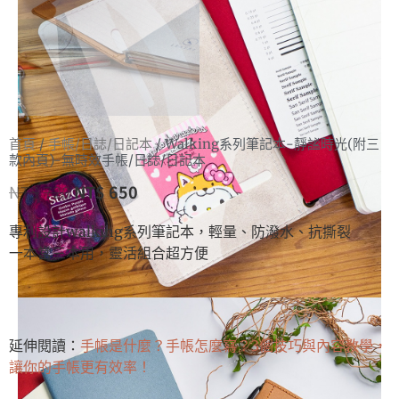
首頁
/
手帳/日誌/日記本
/ Walking系列筆記本-靜謐時光(附三
款內頁)-無時效手帳/日誌/日記本
NT$
720
NT$
650
專利設計walking系列筆記本，輕量、防潑水、抗撕裂
一本當三本用，靈活組合超方便
延伸閱讀：
手帳是什麼？手帳怎麼寫？3個技巧與內容教學，
讓你的手帳更有效率！