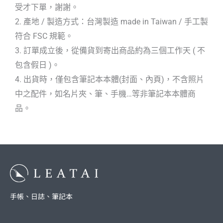
受才下單，謝謝。
2. 產地 / 製造方式：台灣製造 made in Taiwan / 手工製
符合 FSC 規範。
3. 訂單成立後，從備貨到寄出商品約為三個工作天 ( 不
包含假日 )。
4. 出貨時，僅包含筆記本本體(封面、內頁)，不含照片
中之配件，如名片夾、筆、手機…等非筆記本本體商
品。
手帳、日誌、筆記本