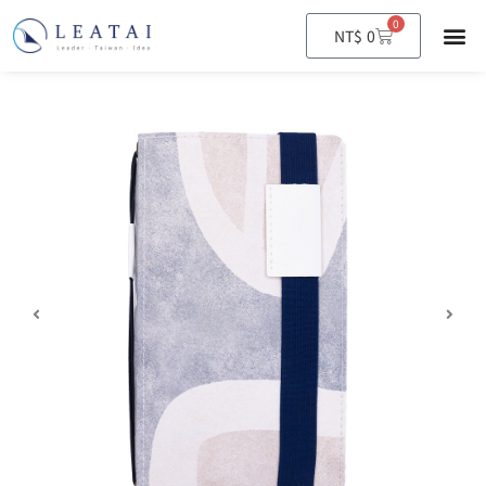
0
購
NT$
0
物
籃