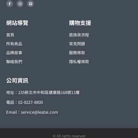
F
I
L
a
n
i
c
s
n
e
t
e
b
a
o
g
o
r
網站導覽
購物支援
k
a
-
m
f
首頁
退換貨流程
所有商品
常見問題
品牌故事
服務條款
聯絡我們
隱私權條款
公司資訊
地址：235新北市中和區建康路168號11樓
電話：02-8227-8800
Email：
service@leatai.com
© All rights reserved