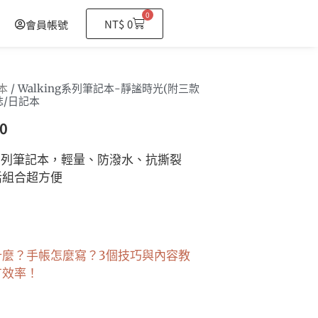
0
購
NT$
0
會員帳號
物
籃
本
/ Walking系列筆記本-靜謐時光(附三款
誌/日記本
0
ng系列筆記本，輕量、防潑水、抗撕裂
活組合超方便
什麼？手帳怎麼寫？3個技巧與內容教
有效率！