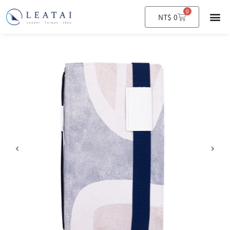
0
購
NT$
0
物
籃