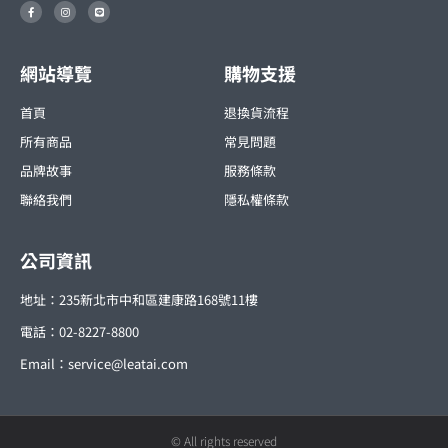
F
I
L
a
n
i
c
s
n
e
t
e
b
a
o
g
o
r
網站導覽
購物支援
k
a
-
m
f
首頁
退換貨流程
所有商品
常見問題
品牌故事
服務條款
聯絡我們
隱私權條款
公司資訊
地址：235新北市中和區建康路168號11樓
電話：02-8227-8800
Email：
service@leatai.com
© All rights reserved