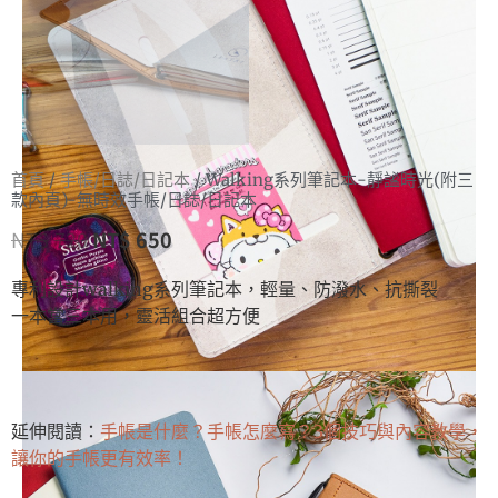
首頁
/
手帳/日誌/日記本
/ Walking系列筆記本-靜謐時光(附三
款內頁)-無時效手帳/日誌/日記本
NT$
720
NT$
650
專利設計walking系列筆記本，輕量、防潑水、抗撕裂
一本當三本用，靈活組合超方便
延伸閱讀：
手帳是什麼？手帳怎麼寫？3個技巧與內容教學，
讓你的手帳更有效率！