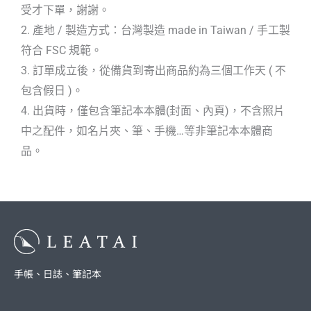
受才下單，謝謝。
2. 產地 / 製造方式：台灣製造 made in Taiwan / 手工製
符合 FSC 規範。
3. 訂單成立後，從備貨到寄出商品約為三個工作天 ( 不
包含假日 )。
4. 出貨時，僅包含筆記本本體(封面、內頁)，不含照片
中之配件，如名片夾、筆、手機…等非筆記本本體商
品。
手帳、日誌、筆記本